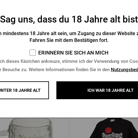
Sag uns, dass du 18 Jahre alt bist
ball-Mütze Pilsner Urquell
Snapback Pilsner Urquell
 mindestens 18 Jahre alt sein, um Zugang zu dieser Website z
Fahren Sie mit dem Bestätigen fort.
Vorrätig > 10 Stk.
Vorrätig > 10 Stk.
ERINNERN SIE SICH AN MICH
 €
13,32 €
Kaufen
K
ch dieses Kästchen ankreuze, stimme ich der Verwendung von Coo
e Besuche zu. Weitere Informationen finden Sie in den
Nutzungsbed
UNTER 18 JAHRE ALT
ICH WAR 18 JAHRE ALT
Andere Produkte von Pilsner Ur