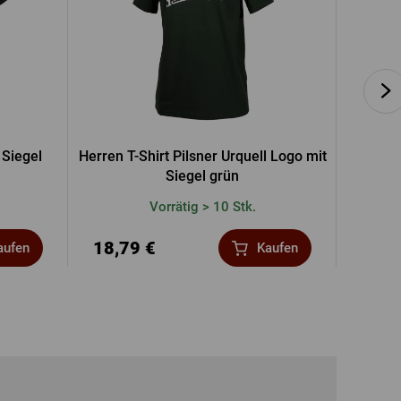
 Siegel
Herren T-Shirt Pilsner Urquell Logo mit
Schwa
Siegel grün
Vorrätig > 10 Stk.
18,79 €
19,8
aufen
Kaufen