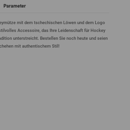
Parameter
Neue
Registrierung
keymütze mit dem tschechischen Löwen und dem Logo
T-Shirts, Poloshirts
Glas mit Namen
Geschenkgutscheine
Bierglas
 stilvolles Accessoire, das Ihre Leidenschaft für Hockey
dition unterstreicht. Bestellen Sie noch heute und seien
LDUNG ÜBER FACEBOOK
schehen mit authentischem Stil!
LDUNG ÜBER GOOGLE
DUNG ÜBER APPLE