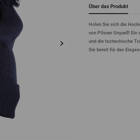
tel
Bierdeckel
Fässer
Über das Produkt
Bücher
Sonstiges
Vergessenes
Passwort
Sonstiges
Holen Sie sich die Hoc
von Pilsner Urquell! Ein
und die tschechische Tra
ANME
Sie bereit für das Eisge
ANME
ANMEL