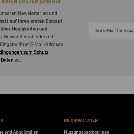
F IHREN ERSTEN EINKAUF
unseren
Newsletter an und
batt
auf
Ihren
ersten
Einkauf
über
Neuigkeiten
und
er Newsletter
ist
jederzeit
r Eingabe Ihrer E-Mail-Adresse
dingungen zum Schutz
 Daten
zu.
NS
INFORMATIONEN
te und Abholstellen
Nutzungsbedingungen