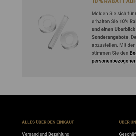
10 % RABATT AU
Melden
Sie
sich
für
erhalten
Sie
10%
Ra
und
einen
Überblick
Sonderangebote
. D
abzustellen
. Mit de
stimmen Sie den
Be
personenbezogener
ALLES ÜBER DEN EINKAUF
ÜBER U
Versand und Bezahlung
Geschäf