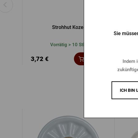
Strohhut Kozel
Base
Sie müssen
Vorrätig > 10 Stk.
3,72 €
9,91
Kaufen
Indem i
zukünftig
ICH BIN 