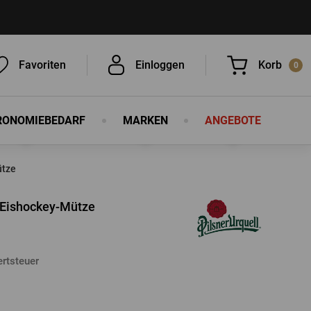
Favoriten
Einloggen
Korb
0
RONOMIEBEDARF
MARKEN
ANGEBOTE
Sie haben nichts in Ihrem Korb, ist
das nicht schade?
ütze
u Eishockey-Mütze
rtsteuer
EINLOGGEN