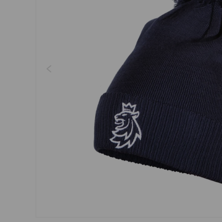
Regenschirme, Regenmän
Kleider, Röcke
Gürtel
Socken
Schmuck
Boxershorts
Sonnenbrillen
Sonstiges
Sonstiges