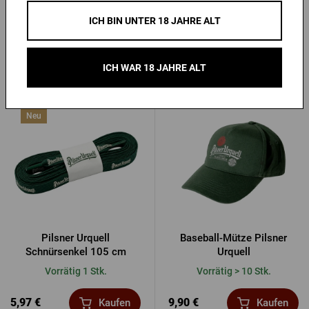
kurz
Urquell grün
ICH BIN UNTER 18 JAHRE ALT
Vorrätig 4 Stk.
Vorrätig > 10 Stk.
13,31 €
1,37 €
Kaufen
Kaufen
ICH WAR 18 JAHRE ALT
Neu
Pilsner Urquell
Baseball-Mütze Pilsner
Schnürsenkel 105 cm
Urquell
Vorrätig 1 Stk.
Vorrätig > 10 Stk.
5,97 €
9,90 €
Kaufen
Kaufen