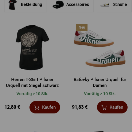
Es gibt auch weitere
Bier-Souvenirs
, mit denen Sie sich selbst oder Ihren
Bekleidung
Accessoires
Schuhe
Liebsten eine Freude machen können.
ANMELDUNG ÜBER FACEBOOK
Neu
ANMELDUNG ÜBER GOOGLE
ANMELDUNG ÜBER APPLE
Herren T-Shirt Pilsner
Baťovky Pilsner Urquell für
Urquell mit Siegel schwarz
Damen
Vorrätig > 10 Stk.
Vorrätig > 10 Stk.
12,80 €
91,83 €
Kaufen
Kaufen