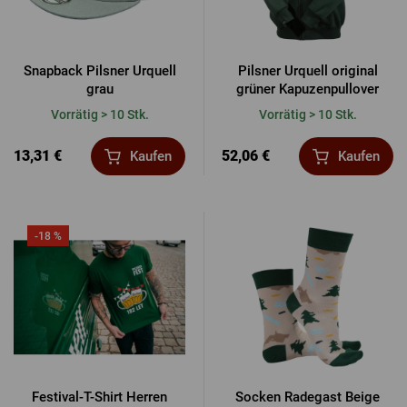
Snapback Pilsner Urquell
Pilsner Urquell original
grau
grüner Kapuzenpullover
Vorrätig > 10 Stk.
Vorrätig > 10 Stk.
13,31 €
52,06 €
Kaufen
Kaufen
-18 %
Festival-T-Shirt Herren
Socken Radegast Beige