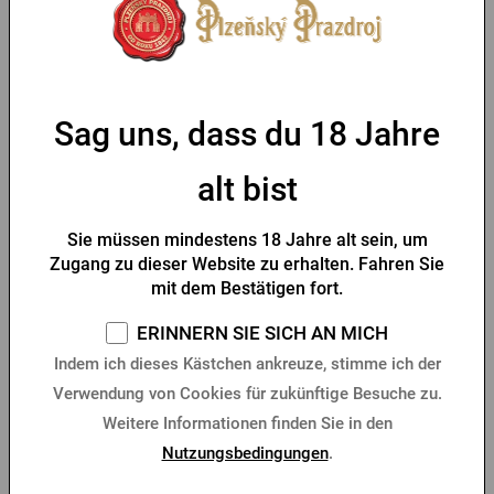
Pilsner Urquell
Herren T-Shirt Pilsner
Thermotasche
Urquell Logo mit Siegel
grün
Sag uns, dass du 18 Jahre
Vorrätig > 10 Stk.
Vorrätig > 10 Stk.
alt bist
10,21 €
18,78 €
Kaufen
Kaufen
Sie müssen mindestens 18 Jahre alt sein, um
Zugang zu dieser Website zu erhalten. Fahren Sie
mit dem Bestätigen fort.
ERINNERN SIE SICH AN MICH
Indem ich dieses Kästchen ankreuze, stimme ich der
Verwendung von Cookies für zukünftige Besuche zu.
Weitere Informationen finden Sie in den
Nutzungsbedingungen
.
Halbschürze Pilsner Urquell
Silikonarmband Pilsner