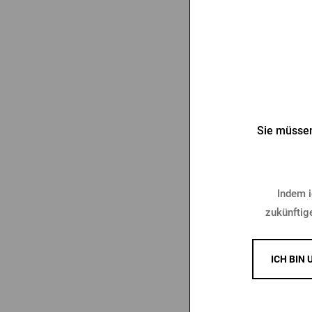
Sie müssen
Glas
Indem i
zukünftig
6,14
ICH BIN 