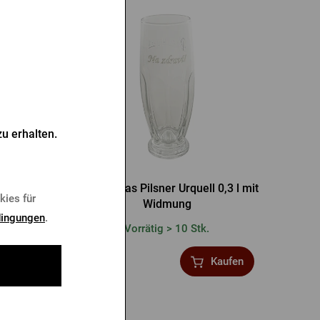
u erhalten.
t Widmung
Originalglas Pilsner Urquell 0,3 l mit
kies für
Widmung
ingungen
.
Vorrätig > 10 Stk.
8,02 €
Kaufen
Kaufen