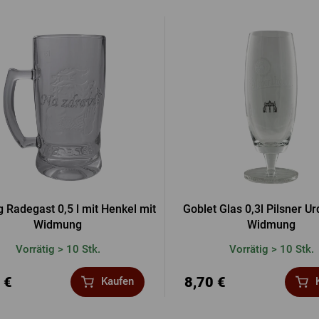
g Radegast 0,5 l mit Henkel mit
Goblet Glas 0,3l Pilsner Ur
Widmung
Widmung
Vorrätig > 10 Stk.
Vorrätig > 10 Stk.
 €
8,70 €
Kaufen