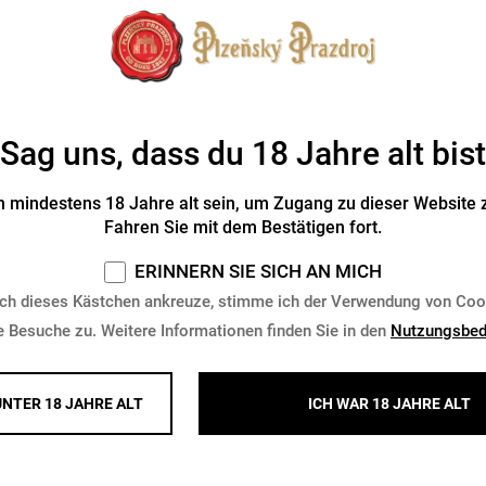
Sag uns, dass du 18 Jahre alt bist
 mindestens 18 Jahre alt sein, um Zugang zu dieser Website z
Fahren Sie mit dem Bestätigen fort.
ERINNERN SIE SICH AN MICH
 Radegast 0,5 l mit Widmung
Gehörntes Seidel Kozel mi
ch dieses Kästchen ankreuze, stimme ich der Verwendung von Coo
e Besuche zu. Weitere Informationen finden Sie in den
Nutzungsbed
Vorrätig > 10 Stk.
Vorrätig > 10 Stk.
 €
7,34 €
Kaufen
UNTER 18 JAHRE ALT
ICH WAR 18 JAHRE ALT