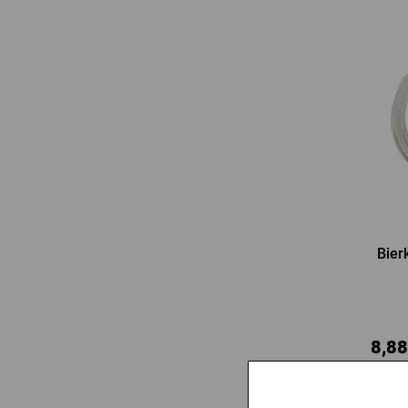
Bierk
8,88