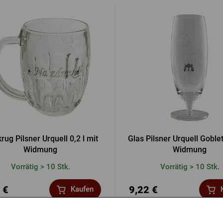
rug Pilsner Urquell 0,2 l mit
Glas Pilsner Urquell Goblet
Widmung
Widmung
Vorrätig > 10 Stk.
Vorrätig > 10 Stk.
 €
9,22 €
Kaufen