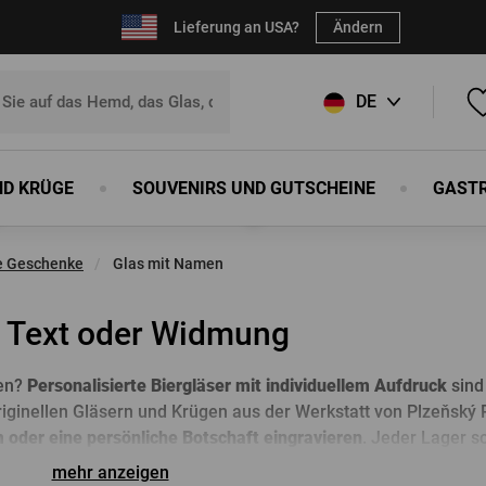
Lieferung an USA?
Ändern
DE
CZ
ND KRÜGE
SOUVENIRS UND GUTSCHEINE
GAST
SK
 Ihren Favoriten hinzuzufügen,
registrieren Sie sich
bitte.
EN
te Geschenke
Glas mit Namen
E-Mail:
*
ke
n
rblock
Schuhe
Souvenirs
Schürzen
Bierkrüge
Sport und Outdoor
Holzerzeugnisse
Sonstiges
em Text oder Widmung
n
rblock
Schuhe
Flaschenöffner
Schürzen
Bierkrüge
Sport und Outdoor
Von unseren Böttchern
Sonstiges
ken?
Personalisierte Biergläser mit individuellem Aufdruck
sind
Kennwort:
*
Magnete
Schneidebretter
riginellen Gläsern und Krügen aus der Werkstatt von Plzeňský 
huhe
Kugelschreiber
Humpen
oder eine persönliche Botschaft eingravieren
. Jeder Lager 
tel
Blechschilder
Wanduhren
viduell auf den Trinker zugeschnitten ist. Ideal für Geburtstag
mehr anzeigen