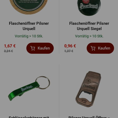
ANMELDUNG ÜBER FACEBOOK
Flaschenöffner Pilsner
Flaschenöffner Pilsner
Urquell
Urquell Siegel
Vorrätig > 10 Stk.
Vorrätig > 10 Stk.
ANMELDUNG ÜBER GOOGLE
1,67 €
0,96 €
Kaufen
Kaufen
3,24 €
1,37 €
ANMELDUNG ÜBER APPLE