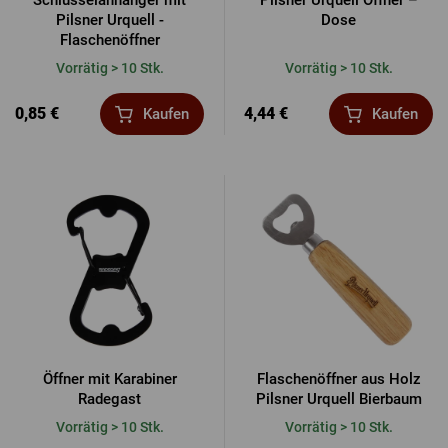
Schlüsselanhänger mit
Pilsner Urquell Öffner –
Pilsner Urquell -
Dose
Flaschenöffner
Vorrätig > 10 Stk.
Vorrätig > 10 Stk.
0,85 €
4,44 €
Kaufen
Kaufen
Öffner mit Karabiner
Flaschenöffner aus Holz
Radegast
Pilsner Urquell Bierbaum
Vorrätig > 10 Stk.
Vorrätig > 10 Stk.