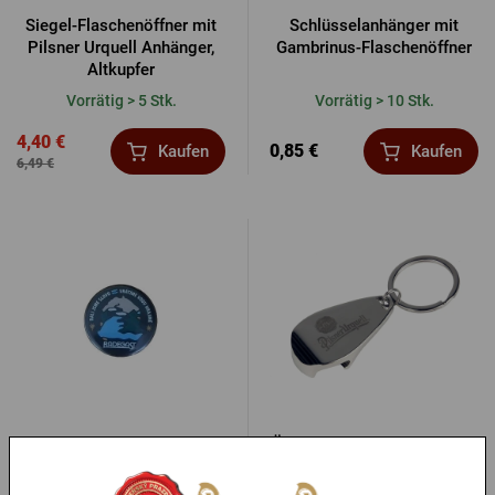
Siegel-Flaschenöffner mit
Schlüsselanhänger mit
Pilsner Urquell Anhänger,
Gambrinus-Flaschenöffner
Altkupfer
Vorrätig > 5 Stk.
Vorrätig > 10 Stk.
4,40 €
0,85 €
Kaufen
Kaufen
6,49 €
Flaschenöffner Radegast
Öffner Pilsner Urquell in der
Magnet bunt
Schachtel