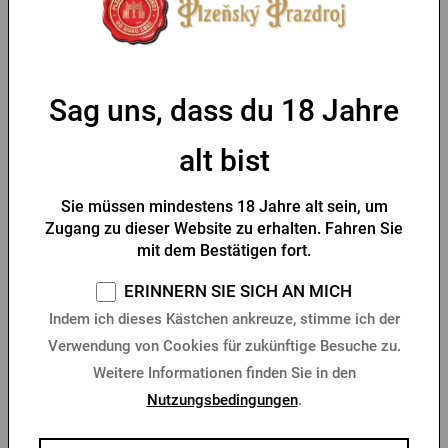
Vorrätig > 10 Stk.
Vorrätig > 10 Stk.
1,37 €
3,07 €
Kaufen
Kaufen
Sag uns, dass du 18 Jahre
alt bist
Sie müssen mindestens 18 Jahre alt sein, um
Zugang zu dieser Website zu erhalten. Fahren Sie
mit dem Bestätigen fort.
ERINNERN SIE SICH AN MICH
Flaschenöffner Gambrinus
Holzflaschenöffner
Indem ich dieses Kästchen ankreuze, stimme ich der
in Schachtel
Radegast für Wand
Verwendung von Cookies für zukünftige Besuche zu.
Vorrätig > 10 Stk.
Vorrätig 1 Stk.
Weitere Informationen finden Sie in den
Nutzungsbedingungen
.
3,07 €
9,90 €
Kaufen
Kaufen