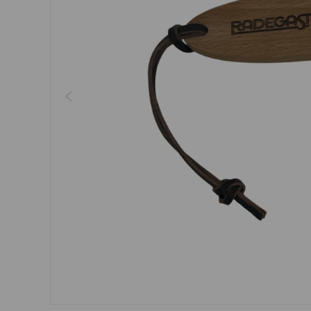
Regenschirme, Regenmän
Kleider, Röcke
Gürtel
Socken
Schmuck
Boxershorts
Sonnenbrillen
Sonstiges
Sonstiges