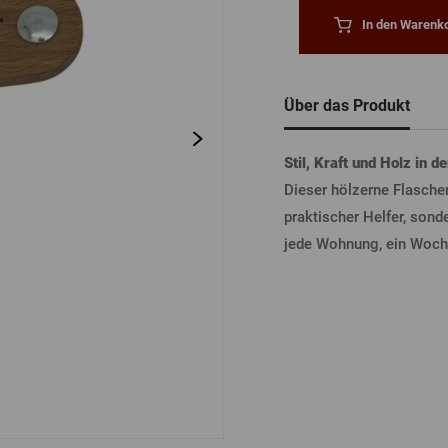
tel
Bierdeckel
Fässer
In den Warenko
Bücher
Sonstiges
Vergessenes
Passwort
Sonstiges
Über das Produkt
ANME
Stil, Kraft und Holz in 
Dieser hölzerne Flasche
praktischer Helfer, sond
ANME
jede Wohnung, ein Woche
ANMEL