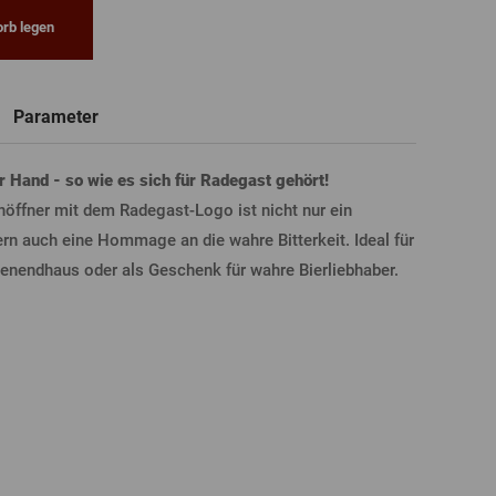
rb legen
Neue
Registrierung
T-Shirts, Poloshirts
Glas mit Namen
Geschenkgutscheine
Bierglas
Parameter
LDUNG ÜBER FACEBOOK
der Hand - so wie es sich für Radegast gehört!
nöffner mit dem Radegast-Logo ist nicht nur ein
ern auch eine Hommage an die wahre Bitterkeit. Ideal für
LDUNG ÜBER GOOGLE
nendhaus oder als Geschenk für wahre Bierliebhaber.
DUNG ÜBER APPLE