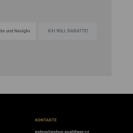
ICH WILL RABATTE!
KONTAKTE
eshop@eshop.asahibeer.cz