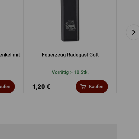
enkel mit
Feuerzeug Radegast Gott
Rade
Vorrätig > 10 Stk.
1,20 €
16,0
aufen
Kaufen