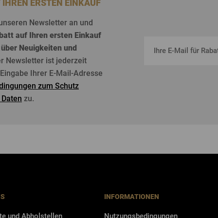
F IHREN ERSTEN EINKAUF
unseren
Newsletter an und
batt
auf
Ihren
ersten
Einkauf
über
Neuigkeiten
und
er Newsletter
ist
jederzeit
r Eingabe Ihrer E-Mail-Adresse
dingungen zum Schutz
 Daten
zu.
NS
INFORMATIONEN
te und Abholstellen
Nutzungsbedingungen