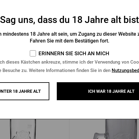
Sag uns, dass du 18 Jahre alt bist
chenöffner Pilsner Urquell
Flaschenöffner Pilsner Urque
 mindestens 18 Jahre alt sein, um Zugang zu dieser Website z
Fahren Sie mit dem Bestätigen fort.
Vorrätig > 10 Stk.
Vorrätig > 10 Stk.
ERINNERN SIE SICH AN MICH
 €
0,96 €
Kaufen
K
ch dieses Kästchen ankreuze, stimme ich der Verwendung von Coo
1,37 €
e Besuche zu. Weitere Informationen finden Sie in den
Nutzungsbed
UNTER 18 JAHRE ALT
ICH WAR 18 JAHRE ALT
Andere Produkte von Radega