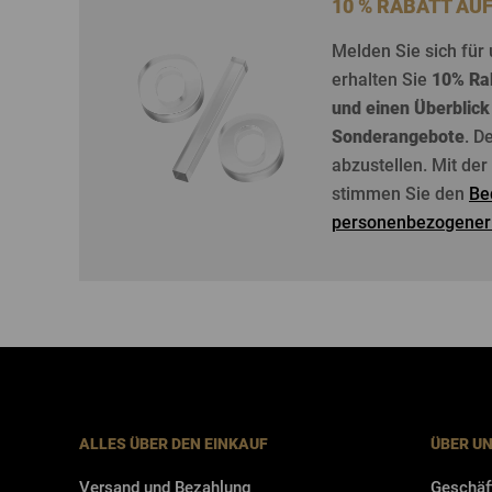
10 % RABATT AU
Melden
Sie
sich
für
erhalten
Sie
10%
Ra
und
einen
Überblick
Sonderangebote
. D
abzustellen
. Mit de
stimmen Sie den
Be
personenbezogener
ALLES ÜBER DEN EINKAUF
ÜBER U
Versand und Bezahlung
Geschäf