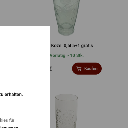
5+1 gratis
Glas Kozel 0,5l 5+1 gratis
Vorrätig > 10 Stk.
12,80 €
Kaufen
Kaufen
u erhalten.
kies für
ingungen
.