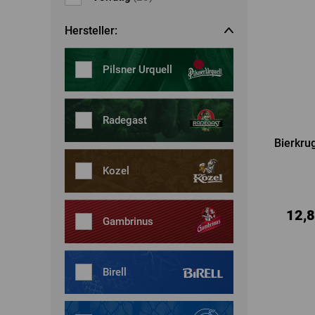
Regenschirme, Regenmän
Kleider, Röcke
Gürtel
Hersteller:
Socken
Schmuck
Boxershorts
Pilsner Urquell
Sonnenbrillen
Sonstiges
Sonstiges
Radegast
Bierkru
Kozel
12,8
Gambrinus
Birell