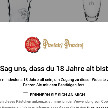
et 0,5l Birell Aroma 5+1 Gratis
Pilsner Urquell Goblet 0,4l 
Vorrätig > 5 Stk.
Vorrätig > 10 Stk.
4 €
20,48 €
Kaufen
Sag uns, dass du 18 Jahre alt bist
 mindestens 18 Jahre alt sein, um Zugang zu dieser Website z
Fahren Sie mit dem Bestätigen fort.
ERINNERN SIE SICH AN MICH
ch dieses Kästchen ankreuze, stimme ich der Verwendung von Coo
e Besuche zu. Weitere Informationen finden Sie in den
Nutzungsbed