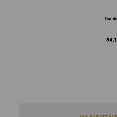
Gambri
34,1
10 % RABATT AU