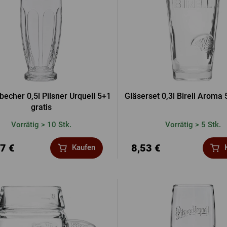
becher 0,5l Pilsner Urquell 5+1
Gläserset 0,3l Birell Aroma 
gratis
Vorrätig > 10 Stk.
Vorrätig > 5 Stk.
7 €
8,53 €
Kaufen