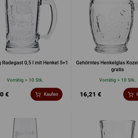
tel
Bierdeckel
Fässer
Bücher
Sonstiges
Vergessenes
Passwort
Sonstiges
ANME
g Radegast 0,5 l mit Henkel 5+1
Gehörntes Henkelglas Kozel
gratis
ANME
Vorrätig > 10 Stk.
Vorrätig > 10 Stk.
0 €
16,21 €
Kaufen
ANMEL