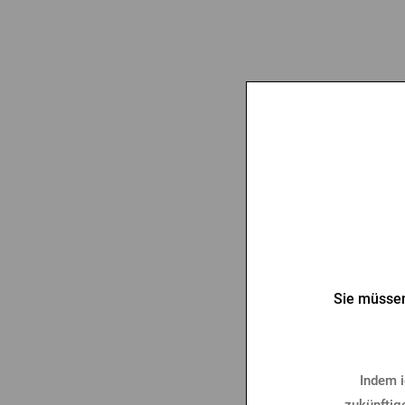
Gläsers
10,2
Sie müssen
Indem i
zukünftig