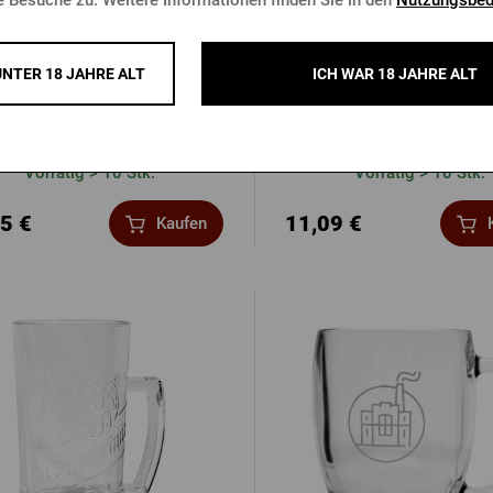
UNTER 18 JAHRE ALT
ICH WAR 18 JAHRE ALT
 Gambrinus 0,5 l 5+1 gratis
Glas Kozel 0,3l 5+1 gr
Vorrätig > 10 Stk.
Vorrätig > 10 Stk.
5 €
11,09 €
Kaufen