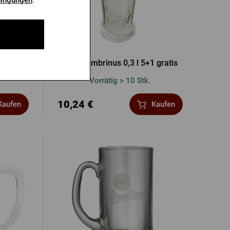
atis
Glas Gambrinus 0,3 l 5+1 gratis
Vorrätig > 10 Stk.
10,24 €
Kaufen
Kaufen