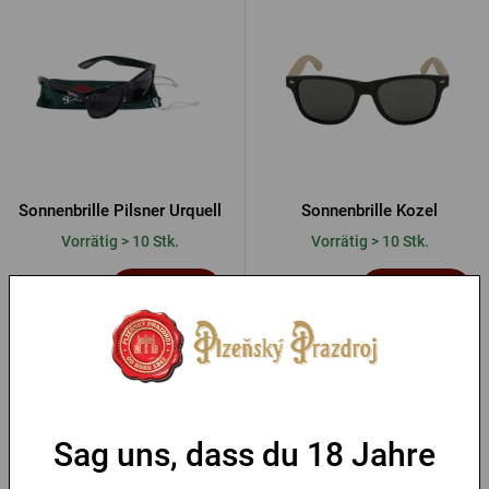
Regenschirme
nutzen.
ANMELDUNG ÜBER FACEBOOK
ANMELDUNG ÜBER GOOGLE
Sonnenbrille Pilsner Urquell
Sonnenbrille Kozel
Vorrätig > 10 Stk.
Vorrätig > 10 Stk.
ANMELDUNG ÜBER APPLE
6,81 €
5,11 €
Kaufen
Kaufen
Sag uns, dass du 18 Jahre