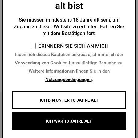
alt bist
Sie müssen mindestens 18 Jahre alt sein, um
Sonnenbrille Radegast
Sonnenbrille Birell
Zugang zu dieser Website zu erhalten. Fahren Sie
schwarz
mit dem Bestätigen fort.
Vorrätig > 10 Stk.
Vorrätig > 10 Stk.
ERINNERN SIE SICH AN MICH
Indem ich dieses Kästchen ankreuze, stimme ich der
4,43 €
3,24 €
Kaufen
Kaufen
Verwendung von Cookies für zukünftige Besuche zu.
Weitere Informationen finden Sie in den
1
Nutzungsbedingungen
.
ICH BIN UNTER 18 JAHRE ALT
ICH WAR 18 JAHRE ALT