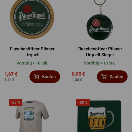
ANMELDUNG ÜBER FACEBOOK
ANMELDUNG ÜBER GOOGLE
Flaschenöffner Pilsner
Flaschenöffner Pilsner
Urquell
Urquell Siegel
Vorrätig > 10 Stk.
Vorrätig > 10 Stk.
ANMELDUNG ÜBER APPLE
1,67 €
0,95 €
Kaufen
Kaufen
3,24 €
1,36 €
-25 %
-53 %