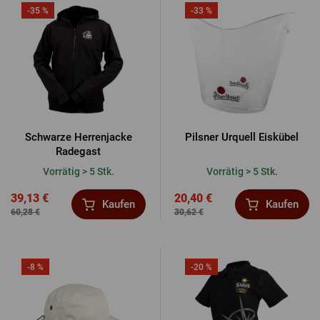
-35 %
-33 %
Schwarze Herrenjacke
Pilsner Urquell Eiskübel
Radegast
Vorrätig > 5 Stk.
Vorrätig > 5 Stk.
39,13 €
20,40 €
Kaufen
Kaufen
60,28 €
30,62 €
-8 %
-20 %