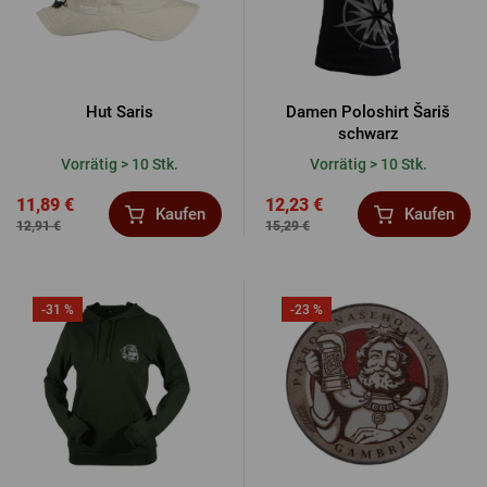
Hut Saris
Damen Poloshirt Šariš
schwarz
Vorrätig > 10 Stk.
Vorrätig > 10 Stk.
11,89 €
12,23 €
Kaufen
Kaufen
12,91 €
15,29 €
-31 %
-23 %