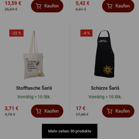
13,59 €
5,42 €
Kaufen
Kaufen
25,54 €
6,61 €
-22 %
-4 %
Stofftasche Šariš
Schürze Šariš
Vorrätig > 10 Stk.
Vorrätig > 10 Stk.
3,71 €
17 €
Kaufen
Kaufen
4,73 €
17,68 €
Mehr sehen 30 produkte