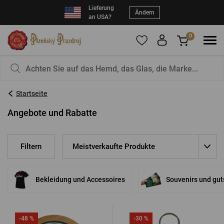
Lieferung
Ändern
an USA?
0
Um Produkte zu Ihren Favoriten hinzuzufügen,
Sie haben nichts in Ihrem Korb, ist das nicht
registrieren Sie sich
schade?
bitte.
Startseite
E-Mail:
*
Angebote und Rabatte
Meistverkaufte Produkte
Filtern
Kennwort:
*
Bekleidung und Accessoires
Souvenirs und gu
EINLOGGEN
Vergessenes Passwort
Neue Registrierung
-48 %
-30 %