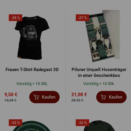
-28 %
-27 %
Frauen T-Shirt Radegast 3D
Pilsner Urquell Hosenträger
in einer Geschenkbox
Vorrätig > 10 Stk.
Vorrätig > 10 Stk.
9,50 €
21,08 €
Kaufen
Kaufen
13,28 €
28,92 €
-53 %
-32 %