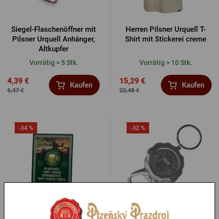
Siegel-Flaschenöffner mit
Herren Pilsner Urquell T-
Pilsner Urquell Anhänger,
Shirt mit Stickerei creme
Altkupfer
Vorrätig > 5 Stk.
Vorrätig > 10 Stk.
4,39 €
15,29 €
Kaufen
Kaufen
6,47 €
22,48 €
-34 %
-32 %
Hladinka Pin - rund
Flaschenöffner mit