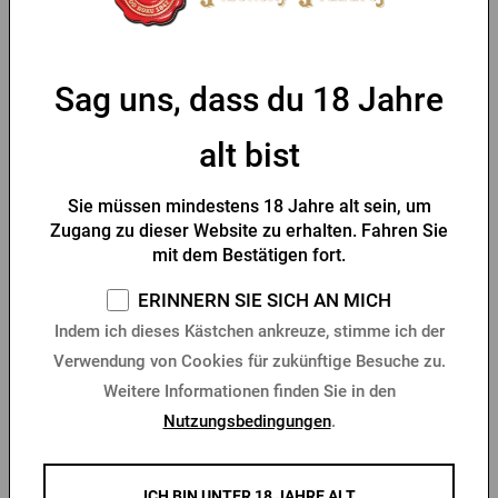
Anhänger Pilsner Urquell-
Siegel
Vorrätig > 10 Stk.
Vorrätig > 10 Stk.
Sag uns, dass du 18 Jahre
2,69 €
4,39 €
Kaufen
Kaufen
4,09 €
6,47 €
alt bist
Sie müssen mindestens 18 Jahre alt sein, um
-20 %
-30 %
Zugang zu dieser Website zu erhalten. Fahren Sie
mit dem Bestätigen fort.
ERINNERN SIE SICH AN MICH
Indem ich dieses Kästchen ankreuze, stimme ich der
Verwendung von Cookies für zukünftige Besuche zu.
Weitere Informationen finden Sie in den
Herren Poloshirt Šariš
Pilsner Urquell Öffner mit
Nutzungsbedingungen
.
schwarz
Schlüsselring
Vorrätig > 10 Stk.
Vorrätig > 10 Stk.
ICH BIN UNTER 18 JAHRE ALT