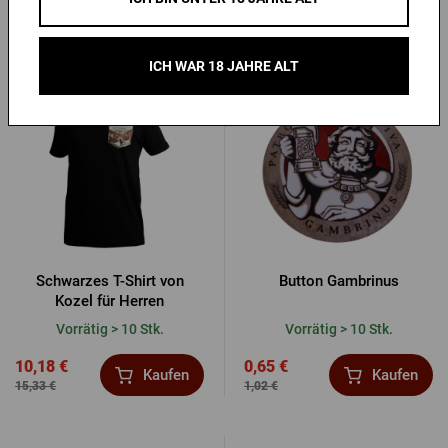
12,23 €
7,80 €
Kaufen
Kaufen
15,29 €
11,07 €
ICH WAR 18 JAHRE ALT
-34 %
-36 %
Schwarzes T-Shirt von
Button Gambrinus
Kozel für Herren
Vorrätig > 10 Stk.
Vorrätig > 10 Stk.
10,18 €
0,65 €
Kaufen
Kaufen
15,33 €
1,02 €