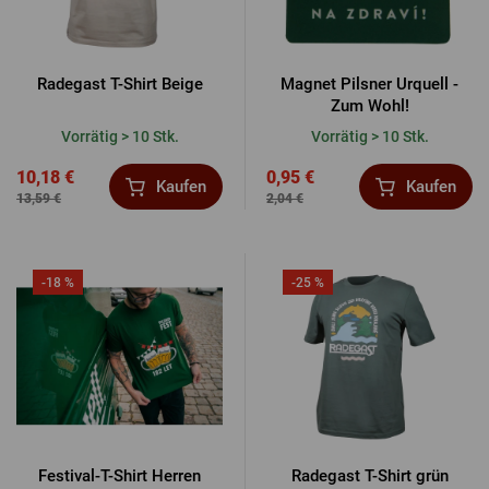
Radegast T-Shirt Beige
Magnet Pilsner Urquell -
Zum Wohl!
Vorrätig > 10 Stk.
Vorrätig > 10 Stk.
10,18 €
0,95 €
Kaufen
Kaufen
13,59 €
2,04 €
-18 %
-25 %
Festival-T-Shirt Herren
Radegast T-Shirt grün