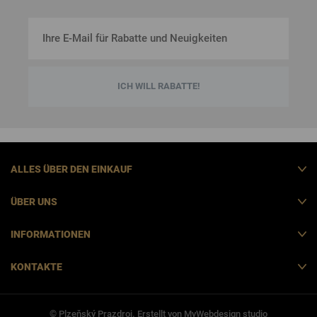
ICH WILL RABATTE!
ALLES ÜBER DEN EINKAUF
ÜBER UNS
INFORMATIONEN
KONTAKTE
© Plzeňský Prazdroj. Erstellt von
MyWebdesign
studio