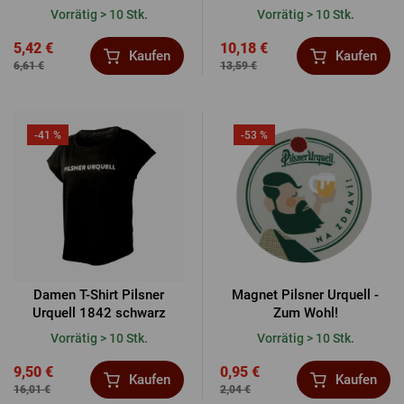
Vorrätig > 10 Stk.
Vorrätig > 10 Stk.
5,42 €
10,18 €
Kaufen
Kaufen
6,61 €
13,59 €
-41 %
-53 %
Damen T-Shirt Pilsner
Magnet Pilsner Urquell -
Urquell 1842 schwarz
Zum Wohl!
Vorrätig > 10 Stk.
Vorrätig > 10 Stk.
9,50 €
0,95 €
Kaufen
Kaufen
16,01 €
2,04 €