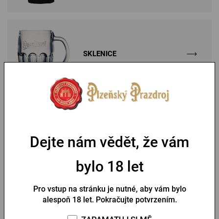
SKLENICE
DÁRKOVÉ POUKAZY
Dejte nám vědět, že vám
bylo 18 let
Bestsellery
Pro vstup na stránku je nutné, aby vám bylo
alespoň 18 let. Pokračujte potvrzením.