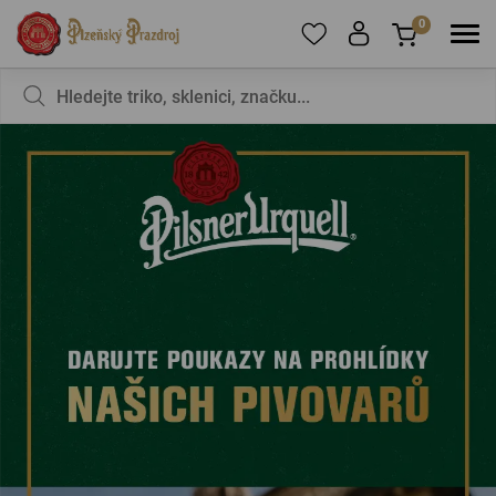
0
Pro přidání produktů do Oblíbených se prosím
Nic v košíku nemáte, není to škoda?
registrujte
.
E-mail:
*
Heslo:
*
PŘIHLÁSIT SE
Zapomenuté heslo
Nová registrace