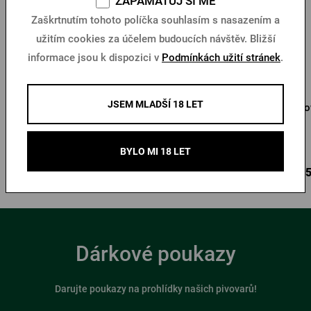
ZAPAMATUJ SI MĚ
Zaškrtnutím tohoto políčka souhlasím s nasazením a
užitím cookies za účelem budoucích návštěv. Bližší
informace jsou k dispozici v
Podmínkách užití stránek
.
JSEM MLADŠÍ 18 LET
Krýgl Pilsner Urquell 0,5l
Growler Pilsner Urquell 1l
Gro
s věnováním
Skladem > 10 ks
Skladem > 5 ks
BYLO MI 18 LET
290 Kč
385 Kč
585
Koupit
Koupit
Dárkové poukazy
Darujte poukazy na prohlídky našich pivovarů!