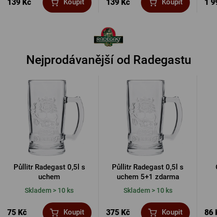
139 Kč
139 Kč
1 9
Koupit
Koupit
Nejprodávanější od Radegastu
Půllitr Radegast 0,5l s
Půllitr Radegast 0,5l s
uchem
uchem 5+1 zdarma
Skladem > 10 ks
Skladem > 10 ks
75 Kč
375 Kč
86 
Koupit
Koupit