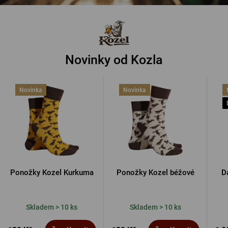
Novinky od Kozla
Novinka
Novinka
Ponožky Kozel Kurkuma
Ponožky Kozel béžové
D
Skladem > 10 ks
Skladem > 10 ks