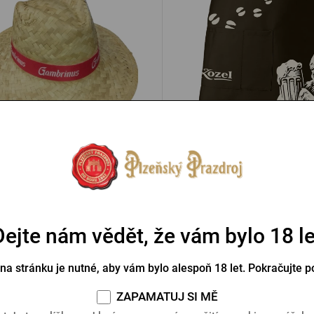
Slamák Gambrinus
Zástěra Kozel
Skladem > 5 ks
Skladem > 5 ks
Kč
319 Kč
Koupit
Dejte nám vědět, že vám bylo 18 le
 na stránku je nutné, aby vám bylo alespoň 18 let. Pokračujte p
ka
ZAPAMATUJ SI MĚ