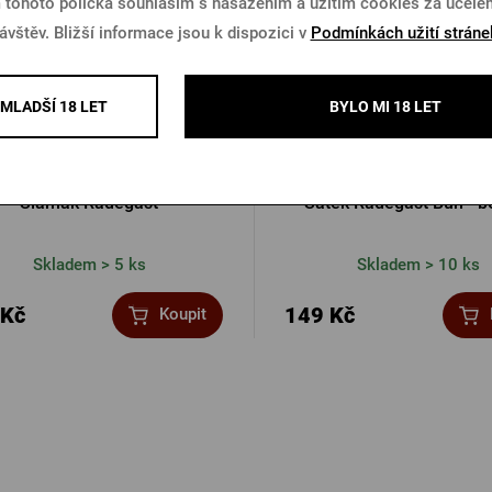
 tohoto políčka souhlasím s nasazením a užitím cookies za účel
ávštěv. Bližší informace jsou k dispozici v
Podmínkách užití stráne
MLADŠÍ 18 LET
BYLO MI 18 LET
Slamák Radegast
Šátek Radegast Bůh - b
Skladem > 5 ks
Skladem > 10 ks
 Kč
149 Kč
Koupit