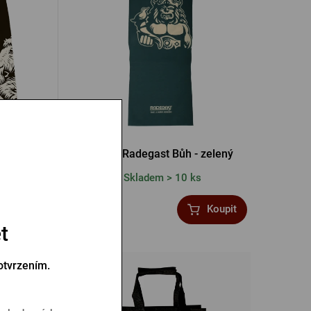
Šátek Radegast Bůh - zelený
Skladem > 10 ks
149 Kč
Koupit
Koupit
t
otvrzením.