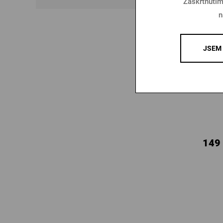
Zaškrtnutím
n
JSEM 
149