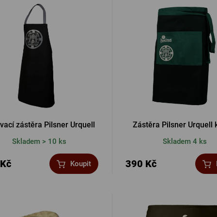
Ostatní
PŘIHL
PŘIHL
PŘIHLÁ
ovací zástěra Pilsner Urquell
Zástěra Pilsner Urquell 
Skladem > 10 ks
Skladem 4 ks
PŘIHL
 Kč
390 Kč
Koupit