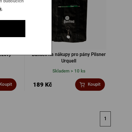
em budoucích
k
.
éžový
Balíček na nákupy pro pány Pilsner
Urquell
Skladem > 10 ks
189 Kč
Koupit
Koupit
1