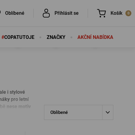
Oblíbené
Přihlásit se
Košík
0
#
COPATUTOJE
ZNAČKY
AKČNÍ NABÍDKA
Nic v košíku nemáte, není to škoda?
É
É
le i stylové
máky
pro letní
obě
nese motiv
PŘIHLÁSIT SE
Oblíbené
eslo
Nová registrace