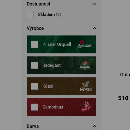
Dostupnost
Šperky
Boxerky
Sluneční brýle
Skladem
(9)
Ostatní
Ostatní
Výrobce
Pilsner Urquell
Radegast
Gril
Kozel
510
Gambrinus
Barva