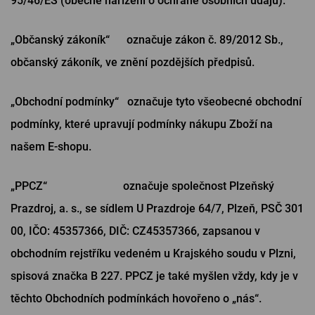
95/46/ES (obecné nařízení o ochraně osobních údajů).
„Občanský zákoník“ označuje zákon č. 89/2012 Sb.,
občanský zákoník, ve znění pozdějších předpisů.
„Obchodní podmínky“ označuje tyto všeobecné obchodní
podmínky, které upravují podmínky nákupu Zboží na
našem E-shopu.
„PPCZ“ označuje společnost Plzeňský
Prazdroj, a. s., se sídlem U Prazdroje 64/7, Plzeň, PSČ 301
00, IČO: 45357366, DIČ: CZ45357366, zapsanou v
obchodním rejstříku vedeném u Krajského soudu v Plzni,
spisová značka B 227. PPCZ je také myšlen vždy, kdy je v
těchto Obchodních podmínkách hovořeno o „nás“.