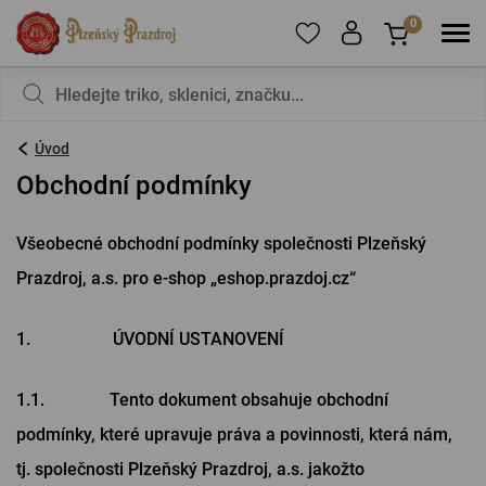
0
Pro přidání produktů do Oblíbených se prosím
Nic v košíku nemáte, není to škoda?
registrujte
.
Úvod
Obchodní podmínky
E-mail:
*
Všeobecné obchodní podmínky společnosti Plzeňský
Heslo:
*
Prazdroj, a.s. pro e-shop „eshop.prazdoj.cz“
1. ÚVODNÍ USTANOVENÍ
PŘIHLÁSIT SE
1.1. Tento dokument obsahuje obchodní
Zapomenuté heslo
Nová registrace
podmínky, které upravuje práva a povinnosti, která nám,
tj. společnosti Plzeňský Prazdroj, a.s. jakožto