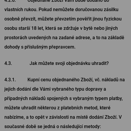
4.2.6. Objednané Zboží Vám bude dodáno do
vlastních rukou. Pokud nemůžete doručovanou zásilku
osobně převzít, můžete převzetím pověřit jinou fyzickou
osobu starší 18 let, která se zdržuje v bytě nebo jiných
prostorách uvedených na zadané adrese, a to na základě
dohody s příslušným přepravcem.
4.3. Jak můžete svoji objednávku uhradit?
4.3.1. Kupní cenu objednaného Zboží, vč. nákladů na
jejich dodání dle Vámi vybraného typu dopravy a
případných nákladů spojených s vybraným typem platby,
můžete uhradit některou z platebních metod, které
nabízíme, a to opět v závislosti na místě dodání Zboží. V
současné době se jedná o následující metody: