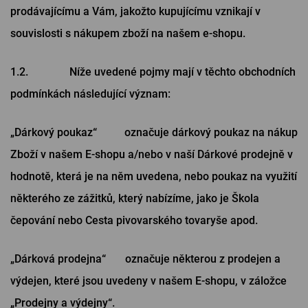
prodávajícímu a Vám, jakožto kupujícímu vznikají v
PŘIHLÁSIT PŘES FACEBOOK
souvislosti s nákupem zboží na našem e-shopu.
PŘIHLÁSIT PŘES GOOGLE
1.2. Níže uvedené pojmy mají v těchto obchodních
podmínkách následující význam:
PŘIHLÁSIT PŘES APPLE
„Dárkový poukaz“ označuje dárkový poukaz na nákup
Zboží v našem E-shopu a/nebo v naší Dárkové prodejně v
hodnotě, která je na něm uvedena, nebo poukaz na využití
PŘIHLÁSIT PŘES SEZNAM
některého ze zážitků, který nabízíme, jako je Škola
čepování nebo Cesta pivovarského tovaryše apod.
„Dárková prodejna“ označuje některou z prodejen a
výdejen, které jsou uvedeny v našem E-shopu, v záložce
„Prodejny a výdejny“.