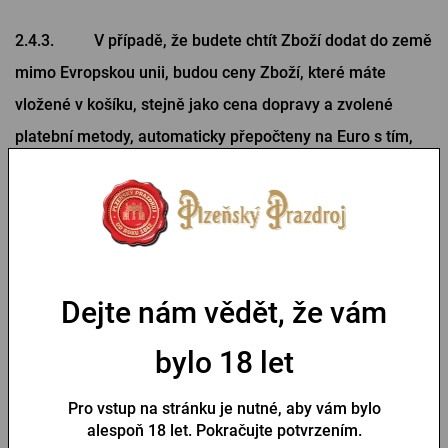
2.4.3. V případě, že budete chtít Zboží dodat do země
mimo Evropskou unii, budou ceny Zboží, které máte
vložené v košíku, stejně jako cena dopravy a zvolené
platební metody, automaticky přepočteny na Euro s tím,
že i nadále budou obsahovat DPH ve výši odpovídající
platným a účinným právním předpisům v České republice.
3. Nákup v našem e-shopu, uzavření kupní
smlouvy, Vlastnické právo
Dejte nám vědět, že vám
3.1. Jak probíhá nákup v našem E-shopu?
bylo 18 let
3.1.1. Vybrané Zboží si v našem E-shopu závazně
Pro vstup na stránku je nutné, aby vám bylo
alespoň 18 let. Pokračujte potvrzením.
objednáte tak, že je vložíte do košíku a zvolíte typ dopravy