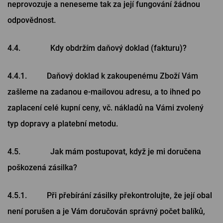
neprovozuje a neneseme tak za její fungování žádnou
odpovědnost.
4.4. Kdy obdržím daňový doklad (fakturu)?
4.4.1. Daňový doklad k zakoupenému Zboží Vám
zašleme na zadanou e-mailovou adresu, a to ihned po
zaplacení celé kupní ceny, vč. nákladů na Vámi zvolený
typ dopravy a platební metodu.
4.5. Jak mám postupovat, když je mi doručena
poškozená zásilka?
4.5.1. Při přebírání zásilky překontrolujte, že její obal
není porušen a je Vám doručován správný počet balíků,