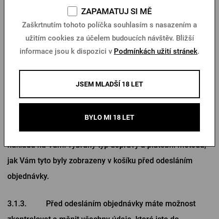
a platby, doplníte dodací údaje, a kliknete na tlačítko
ZAPAMATUJ SI MĚ
„Závazně objednat a zavázat se k platbě“, čímž mj.
Zaškrtnutím tohoto políčka souhlasím s nasazením a
užitím cookies za účelem budoucích návštěv. Bližší
souhlasíte s těmito Obchodními podmínkami a
informace jsou k dispozici v
Podmínkách užití stránek
.
potvrzujete, že berete na vědomí zpracování Vašich
osobních údajů, které jsou nezbytné pro to, abychom Vám
JSEM MLADŠÍ 18 LET
mohli Zboží dodat.
3.1.2. Odesláním objednávky se zavazujete převzít
BYLO MI 18 LET
objednané Zboží a uhradit celkovou kupní cenu, a to vč.
nákladů na Vámi vybraný typ dopravy a platební metodu,
jak Vám tyto byly zobrazeny v košíku před odesláním
objednávky.
3.1.3. Před odesláním objednávky máte možnost