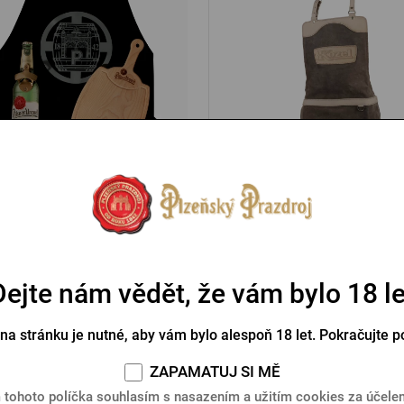
k pro kuchaře Pilsner Urquell
Kožená zástěra Koz
Skladem > 10 ks
Skladem 5 ks
 Kč
3 300 Kč
Koupit
Dejte nám vědět, že vám bylo 18 le
 na stránku je nutné, aby vám bylo alespoň 18 let. Pokračujte p
va zdarma
Doprava zdarma
ZAPAMATUJ SI MĚ
 tohoto políčka souhlasím s nasazením a užitím cookies za účel