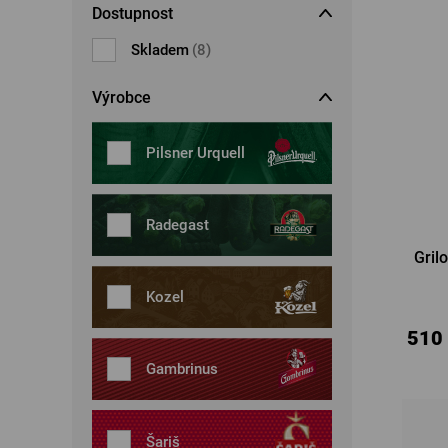
Dostupnost
Šperky
Boxerky
Sluneční brýle
Skladem
(8)
Ostatní
Ostatní
Výrobce
Pilsner Urquell
Radegast
Gril
Kozel
510
Gambrinus
Šariš