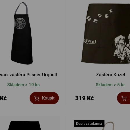
Ostatní
PŘIHL
PŘIHL
PŘIHLÁ
ovací zástěra Pilsner Urquell
Zástěra Kozel
Skladem > 10 ks
Skladem > 5 ks
PŘIHL
 Kč
319 Kč
Koupit
Doprava zdarma