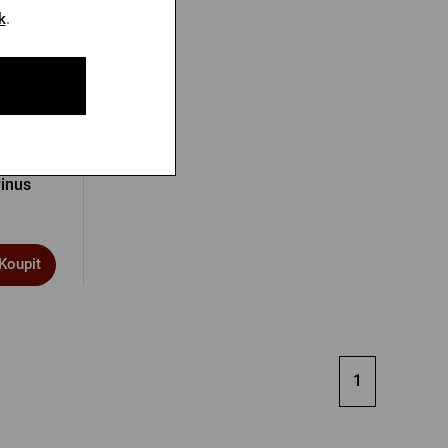
k
.
inus
Koupit
1