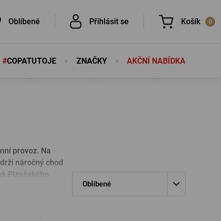
Oblíbené
Přihlásit se
Košík
0
#
COPATUTOJE
ZNAČKY
AKČNÍ NABÍDKA
Nic v košíku nemáte, není to škoda?
É
É
nní provoz. Na
ydrží náročný chod
ček Plzeňského
PŘIHLÁSIT SE
Oblíbené
eslo
Nová registrace