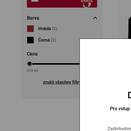
Barva
Hnědá
(5)
Černá
(3)
Cena
Balíče
319
Kč
4400
Kč
zrušit všechny filtry
817
Pro vstup
Dopra
Zaškrtnutím