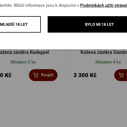
ávštěv. Bližší informace jsou k dispozici v
Podmínkách užití stráne
MLADŠÍ 18 LET
BYLO MI 18 LET
ožená zástěra Radegast
Kožená zástěra Gambr
Skladem 3 ks
Skladem 4 ks
0 Kč
3 300 Kč
Koupit