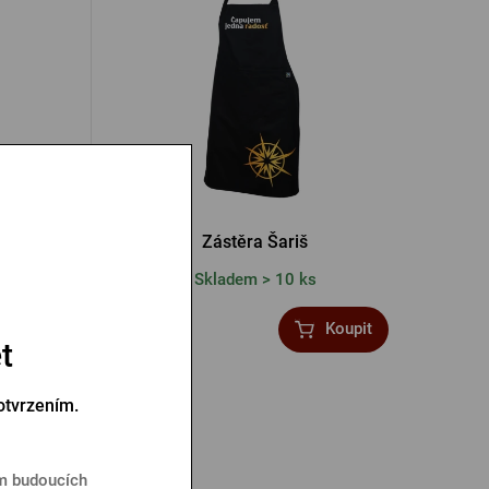
el
Zástěra Šariš
Skladem > 10 ks
499 Kč
Koupit
Koupit
519 Kč
t
otvrzením.
em budoucích