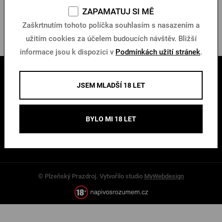
ZONER a.s.
PŘIHLÁSIT PŘES FACEBOOK
ZAPAMATUJ SI MĚ
Adresa: Nové sady 18, 602 00 Brno
Zaškrtnutím tohoto políčka souhlasím s nasazením a
IČ: 49437381, DIČ: CZ49437381
užitím cookies za účelem budoucích návštěv. Bližší
PŘIHLÁSIT PŘES GOOGLE
informace jsou k dispozici v
Podmínkách užití stránek
.
VŠE O NÁKUPU
JSEM MLADŠÍ 18 LET
PŘIHLÁSIT PŘES APPLE
O NÁS
BYLO MI 18 LET
INFORMACE
PŘIHLÁSIT PŘES SEZNAM
KONTAKTY
© Plzeňský Prazdroj. Vytvořilo studio
MyWebdesign