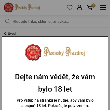
0
Pro přidání produktů do Oblíbených se prosím
Nic v košíku nemáte, není to škoda?
registrujte
.
Úvod
Zpracování osobních údajů
E-mail:
*
MyWebdesign.cz s.r.o.
Heslo:
*
Kardinála Berana 1104 / 36, Plzeň
www.mywebdesign.cz
Dejte nám vědět, že vám
PŘIHLÁSIT SE
IČ: 21370362, DIČ: CZ21370362
bylo 18 let
Zapomenuté heslo
Nová registrace
Web-hosting
Pro vstup na stránku je nutné, aby vám bylo
alespoň 18 let. Pokračujte potvrzením.