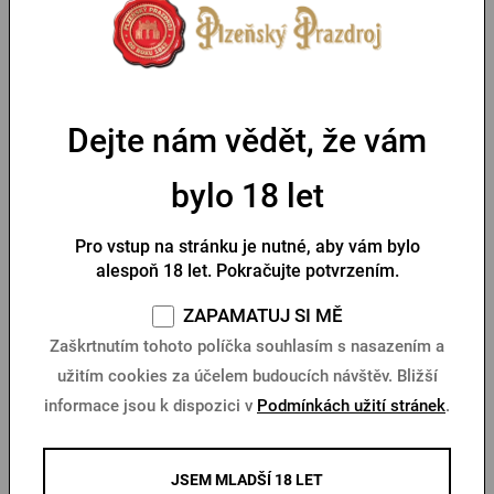
PŘIHLÁSIT PŘES FACEBOOK
účelem registrace v e-shopu, a to za podmínek
uvedených ve Všeobecných obchodních podmínkách
dostupných zde
.
PŘIHLÁSIT PŘES GOOGLE
Už máte účet? Přihlašte se
Dejte nám vědět, že vám
REGISTROVAT SE
bylo 18 let
PŘIHLÁSIT PŘES APPLE
Newsletter
Pro vstup na stránku je nutné, aby vám bylo
alespoň 18 let. Pokračujte potvrzením.
Chci odebírat novinky od značek Plzeňského Prazdroje
PŘIHLÁSIT PŘES SEZNAM
ZAPAMATUJ SI MĚ
dle
Obchodní podmínky
Zaškrtnutím tohoto políčka souhlasím s nasazením a
užitím cookies za účelem budoucích návštěv. Bližší
informace jsou k dispozici v
Podmínkách užití stránek
.
Registrace přes Facebook
JSEM MLADŠÍ 18 LET