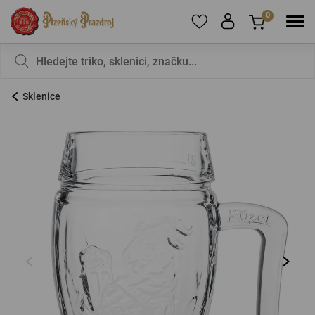
0
Pro přidání produktů do Oblíbených se prosím
Nic v košíku nemáte, není to škoda?
registrujte
.
Sklenice
E-mail:
*
Heslo:
*
PŘIHLÁSIT SE
Zapomenuté heslo
Nová registrace