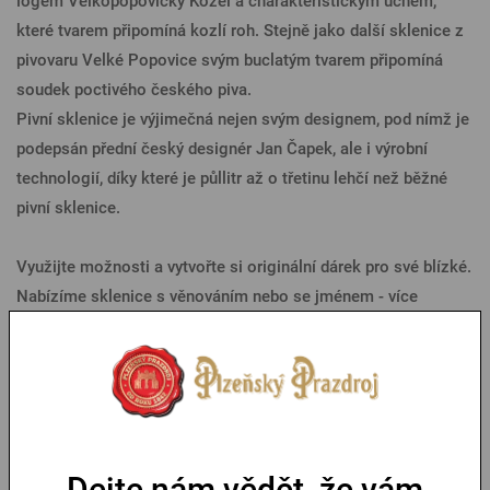
logem Velkopopovický Kozel a charakteristickým uchem,
které tvarem připomíná kozlí roh. Stejně jako další sklenice z
pivovaru Velké Popovice svým buclatým tvarem připomíná
soudek poctivého českého piva.
Pivní sklenice je výjimečná nejen svým designem, pod nímž je
podepsán přední český designér Jan Čapek, ale i výrobní
technologií, díky které je půllitr až o třetinu lehčí než běžné
pivní sklenice.
Využijte možnosti a vytvořte si originální dárek pro své blízké.
Nabízíme sklenice s věnováním nebo se jménem - více
informací
ZDE
.
Parametry
Mohlo by se vám líbit
Dejte nám vědět, že vám