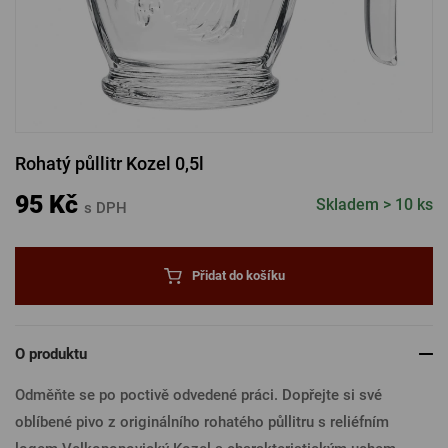
PŘIHLÁSIT PŘES FACEBOOK
PŘIHLÁSIT PŘES GOOGLE
Rohatý půllitr Kozel 0,5l
PŘIHLÁSIT PŘES APPLE
95 Kč
Skladem > 10 ks
s DPH
PŘIHLÁSIT PŘES SEZNAM
Přidat do košíku
O produktu
Odměňte se po poctivě odvedené práci. Dopřejte si své
oblíbené pivo z originálního rohatého půllitru s reliéfním