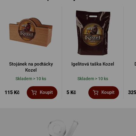
Stojánek na podtácky
Igelitová taška Kozel
Kozel
Skladem > 10 ks
Skladem > 10 ks
115 Kč
5 Kč
325
Koupit
Koupit