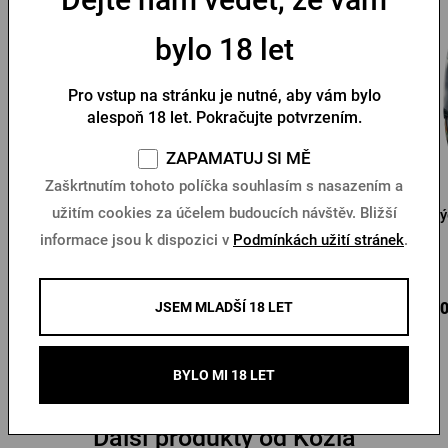
bylo 18 let
Pro vstup na stránku je nutné, aby vám bylo
alespoň 18 let. Pokračujte potvrzením.
ZAPAMATUJ SI MĚ
Zaškrtnutím tohoto políčka souhlasím s nasazením a
užitím cookies za účelem budoucích návštěv. Bližší
Sluneční brýle Kozel
Krýgl Pilsner Urquell 0,3l
Krý
- Pravý originál
informace jsou k dispozici v
Podmínkách užití stránek
.
Skladem > 10 ks
Skladem > 10 ks
150 Kč
120 Kč
140
Koupit
Koupit
JSEM MLADŠÍ 18 LET
BYLO MI 18 LET
Další produkty od Kozla