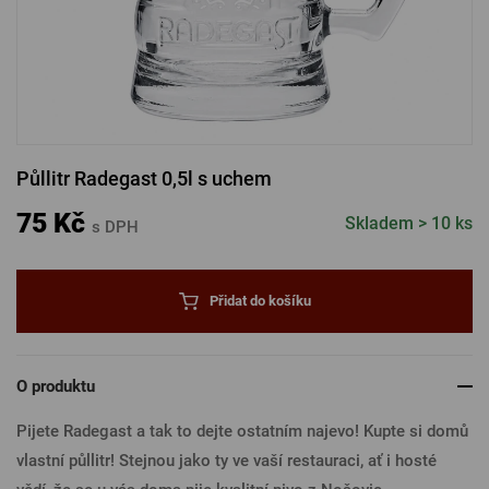
PŘIHLÁSIT PŘES FACEBOOK
PŘIHLÁSIT PŘES GOOGLE
Půllitr Radegast 0,5l s uchem
PŘIHLÁSIT PŘES APPLE
75 Kč
Skladem > 10 ks
s DPH
PŘIHLÁSIT PŘES SEZNAM
Přidat do košíku
O produktu
Pijete Radegast a tak to dejte ostatním najevo! Kupte si domů
vlastní půllitr! Stejnou jako ty ve vaší restauraci, ať i hosté