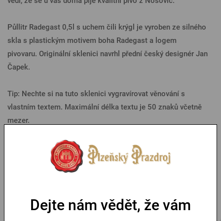
vědí, že se u vás doma pije kvalitní pivo z Nošovic.
Půllitr Radegast 0,5l s uchem čili krýgl je vyroben ze silného
skla s plastickým motivem boha Radegast a logem
pivovaru. Originální sklenici navrhl přední český designér Jan
Čapek.
Tip: Nechte si na tuto sklenici vygravírovat věnování s
vlastním textem. Maximální délka textu je 50 znaků včetně
mezer.
Parametry
Mohlo by se vám líbit
Dejte nám vědět, že vám