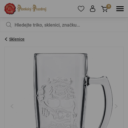
0
Pro přidání produktů do Oblíbených se prosím
Nic v košíku nemáte, není to škoda?
registrujte
.
Sklenice
E-mail:
*
Heslo:
*
PŘIHLÁSIT SE
Zapomenuté heslo
Nová registrace