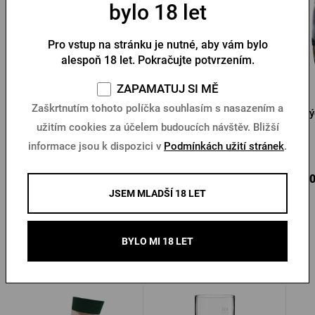
bylo 18 let
Pro vstup na stránku je nutné, aby vám bylo
alespoň 18 let. Pokračujte potvrzením.
ZAPAMATUJ SI MĚ
Zaškrtnutím tohoto políčka souhlasím s nasazením a
Dřevěný podtácek
Triko Radegast - Krajina
Krý
Radegast Bůh
užitím cookies za účelem budoucích návštěv. Bližší
informace jsou k dispozici v
Podmínkách užití stránek
.
Skladem > 10 ks
Skladem > 10 ks
65 Kč
350 Kč
120
Koupit
Koupit
JSEM MLADŠÍ 18 LET
BYLO MI 18 LET
Další produkty od Radegastu