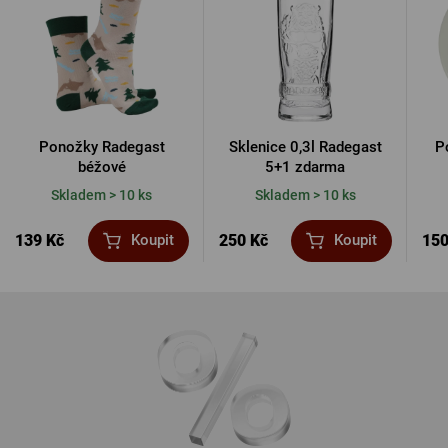
Ponožky Radegast
Sklenice 0,3l Radegast
P
béžové
5+1 zdarma
Skladem > 10 ks
Skladem > 10 ks
139 Kč
250 Kč
150
Koupit
Koupit