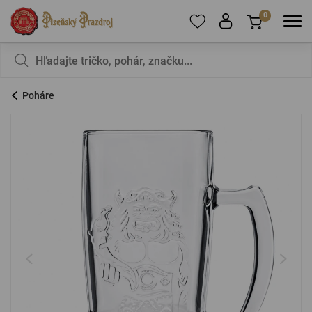
0
Ak chcete pridať produkty do obľúbených,
V košíku nemáte nič, nie je to škoda?
zaregistrujte
sa
.
Poháre
E-mail:
*
Heslo:
*
PRIHLÁSIŤ SA
Zabudnuté heslo
Nová registrácia