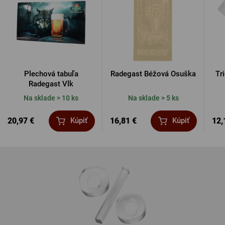
Plechová tabuľa
Radegast Béžová Osuška
Tr
Radegast Vlk
Na sklade > 10 ks
Na sklade > 5 ks
20,97 €
16,81 €
12,
Kúpiť
Kúpiť