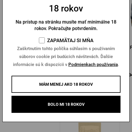
18 rokov
Na prístup na stránku musíte mať minimálne 18
rokov. Pokračujte potvrdením.
ZAPAMÄTAJ SI MŇA
Drevená podtácka
Tričko Radegast –
P
Zaškrtnutím tohto políčka súhlasím s používaním
Radegast Boh
Krajina
súborov cookie pri budúcich návštevách. Ďalšie
Na sklade > 10 ks
Na sklade > 10 ks
informácie sú k dispozícii v
Podmienkach používania
.
2,73 €
14,71 €
5,0
Kúpiť
Kúpiť
MÁM MENEJ AKO 18 ROKOV
BOLO MI 18 ROKOV
Ďalšie produkty od Radegastu