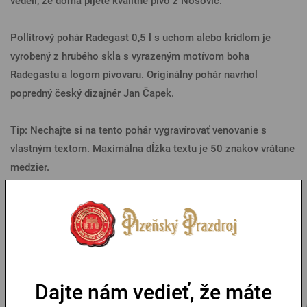
vedeli, že doma pijete kvalitné pivo z Nošovíc.
Pollitrový pohár Radegast 0,5 l s uchom alebo krídlom je
vyrobený z hrubého skla s vyrazeným motívom boha
Radegastu a logom pivovaru. Originálny pohár navrhol
popredný český dizajnér Jan Čapek.
Tip: Nechajte si na tento pohár vygravírovať venovanie s
vlastným textom. Maximálna dĺžka textu je 50 znakov vrátane
medzier.
Parametre
Mohlo by sa vám páčiť
Dajte nám vedieť, že máte