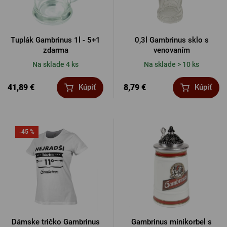
Tuplák Gambrinus 1l - 5+1
0,3l Gambrinus sklo s
zdarma
venovaním
Na sklade 4 ks
Na sklade > 10 ks
41,89 €
8,79 €
Kúpiť
Kúpiť
-45 %
Dámske tričko Gambrinus
Gambrinus minikorbel s