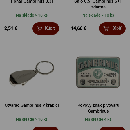
Pohár Gambrinus 0,3l
Sklo 0,5l Gambrinus 5+1
zdarma
Na sklade > 10 ks
Na sklade > 10 ks
2,51 €
14,66 €
Kúpiť
Kúpiť
Otvárač Gambrinus v krabici
Kovový znak pivovaru
Gambrinus
Na sklade > 10 ks
Na sklade 4 ks