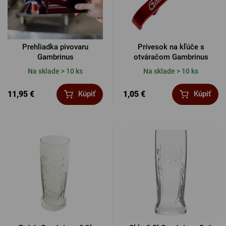
Prehliadka pivovaru
Prívesok na kľúče s
Gambrinus
otváračom Gambrinus
Na sklade > 10 ks
Na sklade > 10 ks
11,95 €
1,05 €
Kúpiť
Kúpiť