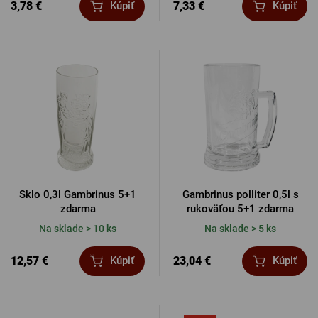
3,78 €
7,33 €
Kúpiť
Kúpiť
Sklo 0,3l Gambrinus 5+1
Gambrinus polliter 0,5l s
zdarma
rukoväťou 5+1 zdarma
Na sklade > 10 ks
Na sklade > 5 ks
12,57 €
23,04 €
Kúpiť
Kúpiť