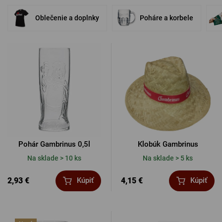
PRIHLÁSENIE CEZ FACEBOOK
Oblečenie a doplnky
Poháre a korbele
PRIHLÁSENIE CEZ GOOGLE
PRIHLÁSENIE CEZ APPLE
PRIHLÁSENIE CEZ SEZNAM
Pohár Gambrinus 0,5l
Klobúk Gambrinus
Na sklade > 10 ks
Na sklade > 5 ks
2,93 €
4,15 €
Kúpiť
Kúpiť