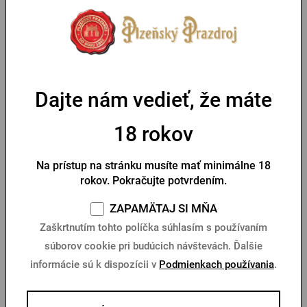
Silikónový náramok
Porcelánová podtácka
Gambrinus červený
Gambrinus
Na sklade > 10 ks
Na sklade > 10 ks
Dajte nám vedieť, že máte
1,25 €
5,87 €
Kúpiť
Kúpiť
18 rokov
Na prístup na stránku musíte mať minimálne 18
rokov. Pokračujte potvrdením.
ZAPAMÄTAJ SI MŇA
Zaškrtnutím tohto políčka súhlasím s používaním
súborov cookie pri budúcich návštevách. Ďalšie
informácie sú k dispozícii v
Podmienkach používania
.
0,5l Gambrinus sklo s
Tuplák Gambrinus 1l