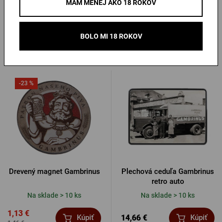
MÁM MENEJ AKO 18 ROKOV
venovaním
Na sklade > 10 ks
Na sklade > 10 ks
BOLO MI 18 ROKOV
9,21 €
8,38 €
Kúpiť
Kúpiť
-23 %
Drevený magnet Gambrinus
Plechová ceduľa Gambrinus
retro auto
Na sklade > 10 ks
Na sklade > 10 ks
1,13 €
14,66 €
Kúpiť
Kúpiť