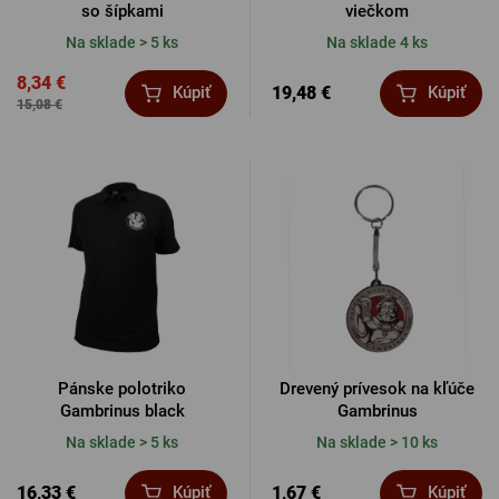
so šípkami
viečkom
Na sklade > 5 ks
Na sklade 4 ks
8,34 €
19,48 €
Kúpiť
Kúpiť
15,08 €
Pánske polotriko
Drevený prívesok na kľúče
Gambrinus black
Gambrinus
Na sklade > 5 ks
Na sklade > 10 ks
16,33 €
1,67 €
Kúpiť
Kúpiť