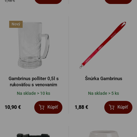
1,46 €
Nový
Gambrinus polliter 0,5l s
Šnúrka Gambrinus
rukoväťou s venovaním
Na sklade > 10 ks
Na sklade > 5 ks
10,90 €
1,88 €
Kúpiť
Kúpiť