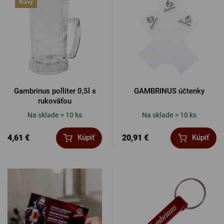
Nový
Gambrinus polliter 0,5l s
GAMBRINUS účtenky
rukoväťou
Na sklade > 10 ks
Na sklade > 10 ks
4,61 €
20,91 €
Kúpiť
Kúpiť