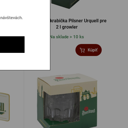
 návštevách.
rquell pre
Darčeková krabička Pilsner Urquell pre
2 l growler
Na sklade > 10 ks
3,74 €
Kúpiť
Kúpiť