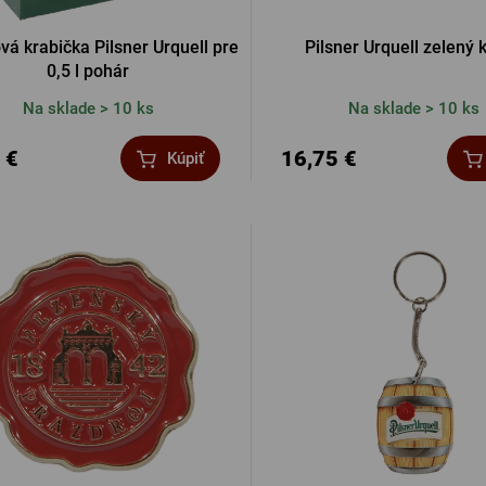
vá krabička Pilsner Urquell pre
Pilsner Urquell zelený k
0,5 l pohár
Na sklade > 10 ks
Na sklade > 10 ks
 €
16,75 €
Kúpiť