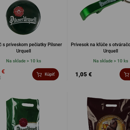
Ostatné
PRIHL
PRIHL
č s príveskom pečiatky Pilsner
Prívesok na kľúče s otvárač
Urquell
Urquell
Na sklade > 10 ks
Na sklade > 10 ks
PRIHLÁ
 €
1,05 €
Kúpiť
€
PRIHL