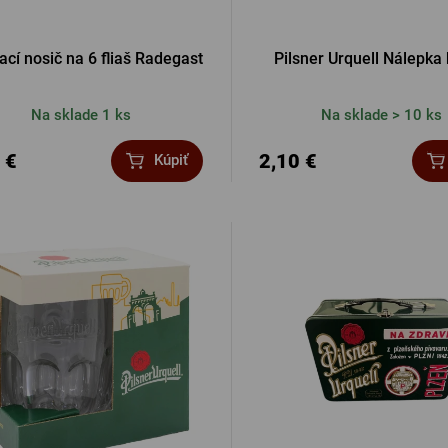
ací nosič na 6 fliaš Radegast
Pilsner Urquell Nálepka
Na sklade 1 ks
Na sklade > 10 ks
 €
2,10 €
Kúpiť