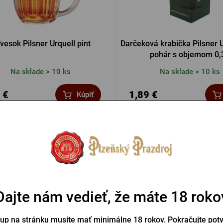
ívesok Pilsner Urquell pint
Darčeková krabička Pilsner U
pohár s objemom 0,3
Na sklade > 10 ks
Na sklade > 10 ks
 €
1,89 €
Kúpiť
Dajte nám vedieť, že máte 18 roko
tup na stránku musíte mať minimálne 18 rokov. Pokračujte pot