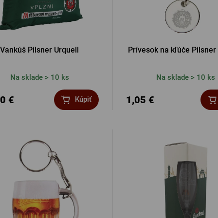
Vankúš Pilsner Urquell
Prívesok na kľúče Pilsner
Na sklade > 10 ks
Na sklade > 10 ks
0 €
1,05 €
Kúpiť