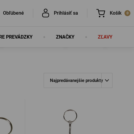
Obľúbené
Prihlásiť sa
Košík
0
RE PREVÁDZKY
ZNAČKY
ZĽAVY
V košíku nemáte nič, nie je to škoda?
É
Najpredávanejšie produkty
É
PRIHLÁSIŤ SA
lo
Nová registrácia