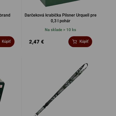
 brand
Darčeková krabička Pilsner Urquell pre
0,3 l pohár
Na sklade > 10 ks
2,47 €
Kúpiť
Kúpiť