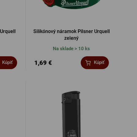
 Urquell
Silikónový náramok Pilsner Urquell
zelený
Na sklade > 10 ks
1,69 €
Kúpiť
Kúpiť