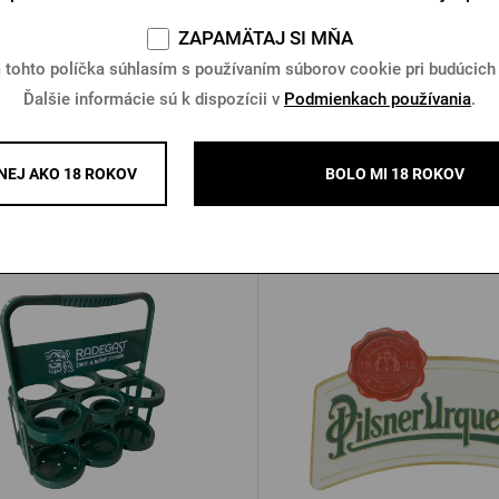
ZAPAMÄTAJ SI MŇA
 tohto políčka súhlasím s používaním súborov cookie pri budúcich
ová taška Pilsner Urquell malá
Darčeková krabička Pilsner U
Ďalšie informácie sú k dispozícii v
Podmienkach používania
.
1 litrový growler
Na sklade > 10 ks
Na sklade > 10 ks
EJ AKO 18 ROKOV
BOLO MI 18 ROKOV
 €
2,90 €
Kúpiť