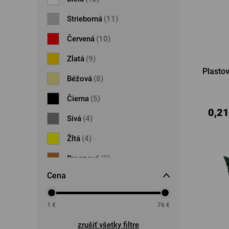
Strieborná
(11)
Červená
(10)
Zlatá
(9)
Plastov
Béžová
(8)
Čierna
(5)
0,21
Sivá
(4)
Žltá
(4)
Bronzová
(3)
Cena
Modrá
(1)
Oranžová
(1)
1
€
76
€
zrušiť všetky filtre