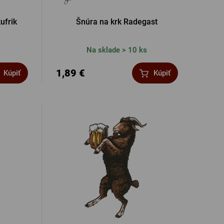
ufrik
Šnúra na krk Radegast
Na sklade > 10 ks
1,89 €
Kúpiť
Kúpiť