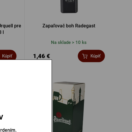
rquell pre
Zapaľovač boh Radegast
 l
Na sklade > 10 ks
1,46 €
Kúpiť
Kúpiť
v
vrdením.