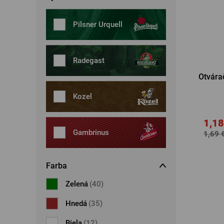
Šperky
Boxerky
Pilsner Urquell
Slnečné okuliare
Ostatné
Ostatné
Radegast
Otvára
Kozel
1,18
Gambrinus
1,69 
Farba
Zelená
(40)
Hnedá
(35)
Biela
(12)