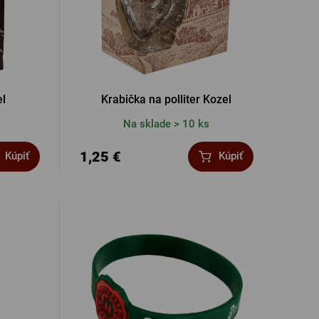
el
Krabička na polliter Kozel
Na sklade > 10 ks
1,25 €
Kúpiť
Kúpiť