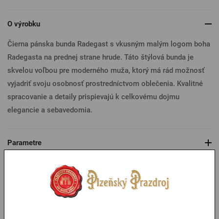
O výrobku
Čierna pánska bunda Radegast s vkusným malým logom boha
Radegasta na prednej strane hrude. Táto štýlová bunda je
skvelou voľbou pre moderného muža, ktorý má rád možnosť
vyjadriť svoju osobnosť prostredníctvom oblečenia. Kvalitné
spracovanie a detaily prispievajú k celkovému dojmu
elegancie a sebavedomia.
Parametre
Tabuľka veľkostí
Mohlo by sa vám páčiť