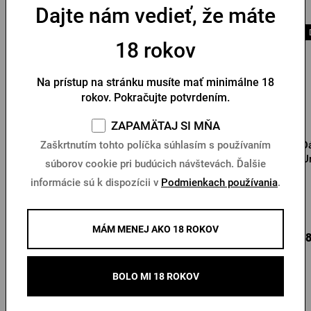
Dajte nám vedieť, že máte
18 rokov
Na prístup na stránku musíte mať minimálne 18
rokov. Pokračujte potvrdením.
ZAPAMÄTAJ SI MŇA
Pánska softshellová
Pánska bunda bomber
D
Zaškrtnutím tohto políčka súhlasím s používaním
bunda Pilsner Urquell
Pilsner Urquell čierna
U
súborov cookie pri budúcich návštevách. Ďalšie
informácie sú k dispozícii v
Podmienkach používania
.
Na sklade > 10 ks
Na sklade > 10 ks
MÁM MENEJ AKO 18 ROKOV
73,31 €
83,74 €
108
Kúpiť
Kúpiť
BOLO MI 18 ROKOV