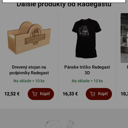
Ďalšie produkty od Radegastu
Drevený stojan na
Pánske tričko Radegast
podpivníky Radegast
3D
Na sklade > 10 ks
Na sklade > 10 ks
12,52 €
16,33 €
10,
Kúpiť
Kúpiť