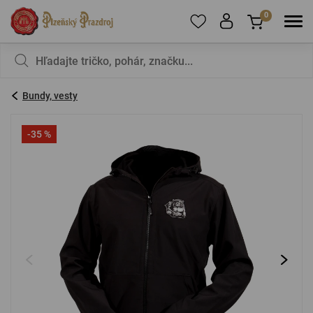
0
Ak chcete pridať produkty do obľúbených,
V košíku nemáte nič, nie je to škoda?
zaregistrujte
sa
.
Bundy, vesty
E-mail:
*
-35 %
Heslo:
*
PRIHLÁSIŤ SA
Zabudnuté heslo
Nová registrácia