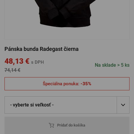
PRIHLÁSENIE CEZ FACEBOOK
PRIHLÁSENIE CEZ GOOGLE
Pánska bunda Radegast čierna
PRIHLÁSENIE CEZ APPLE
48,13 €
s DPH
Na sklade > 5 ks
74,14 €
PRIHLÁSENIE CEZ SEZNAM
Špeciálna ponuka:
-35%
- vyberte si veľkosť -
Pridať do košíka