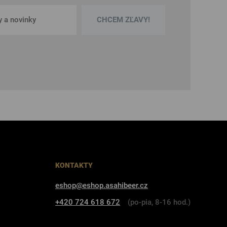
CHCEM ZĽAVY!
KONTAKTY
eshop@eshop.asahibeer.cz
+420 724 618 672
(po-pia, 8-16 hod.)