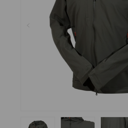
Šperky
Boxerky
Slnečné okuliare
Ostatné
Ostatné