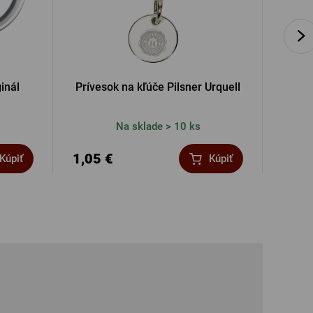
ginál
Prívesok na kľúče Pilsner Urquell
Bie
Na sklade > 10 ks
1,05 €
9,46
Kúpiť
Kúpiť