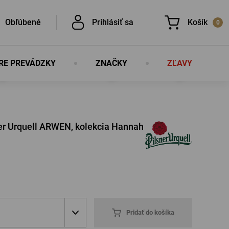
Obľúbené
Prihlásiť sa
Košík
0
RE PREVÁDZKY
ZNAČKY
ZĽAVY
V košíku nemáte nič, nie je to škoda?
É
er Urquell ARWEN, kolekcia Hannah
É
PRIHLÁSIŤ SA
lo
Nová registrácia
Pridať do košíka