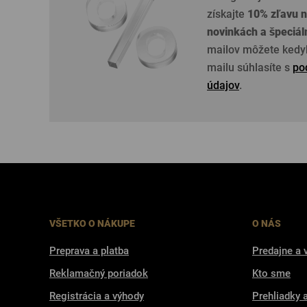
získajte
10% zľavu n
novinkách a špeciá
mailov môžete kedyk
mailu súhlasíte s
po
údajov
.
VŠETKO O NÁKUPE
O NÁS
Preprava a platba
Predajne a 
Reklamačný poriadok
Kto sme
Registrácia a výhody
Prehliadky 