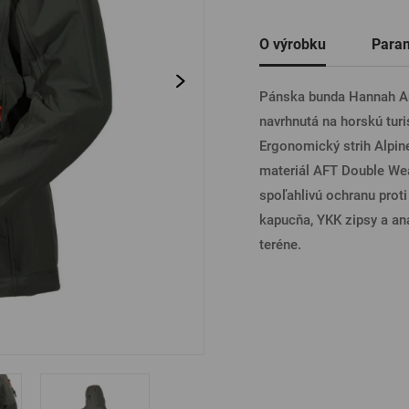
Ostatné
O výrobku
Para
PRIHL
Pánska bunda Hannah Ar
navrhnutá na horskú turi
PRIHL
Ergonomický strih Alpin
materiál AFT Double We
spoľahlivú ochranu proti 
PRIHLÁ
kapucňa, YKK zipsy a an
teréne.
PRIHL