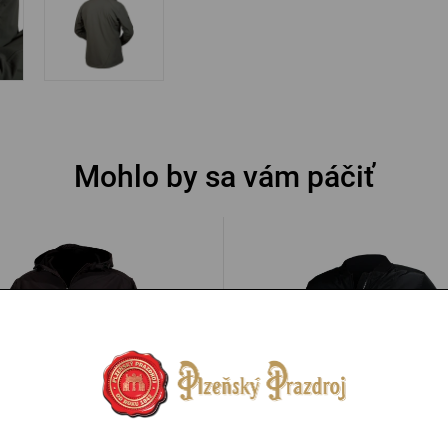
Mohlo by sa vám páčiť