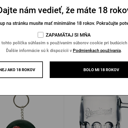
Dajte nám vedieť, že máte 18 roko
ka bunda Radegast čierna
Pánska bunda bomber Pilsner
čierna
tup na stránku musíte mať minimálne 18 rokov. Pokračujte pot
Na sklade > 5 ks
Na sklade > 10 ks
ZAPAMÄTAJ SI MŇA
9 €
84,01 €
Kúpiť
 tohto políčka súhlasím s používaním súborov cookie pri budúcich
€
Ďalšie informácie sú k dispozícii v
Podmienkach používania
.
EJ AKO 18 ROKOV
BOLO MI 18 ROKOV
Ďalšie produkty od Pilsner Urq