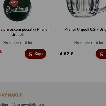
 s príveskom pečiatky Pilsner
Pilsner Urquell 0,2l - Ori
Urquell
Na sklade > 10 ks
Na sklade > 10 ks
 €
4,62 €
Kúpiť
PRVÝ NÁKUP
 odber nášho newslettera a