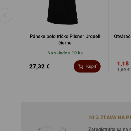
Pánske polo tričko Pilsner Urquell
Otvárač
čierne
Na sklade > 10 ks
1,18
27,32 €
Kúpiť
1,69 €
10 % ZĽAVA NA 
Zaregistrujte sa na