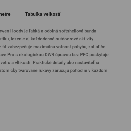
Darčekové poukazy na prehliadky
Tričká, polokošele
Sklo s venovaním
Pivné poháre
metre
Tabuľka veľkostí
pivovarov
ÁSENIE CEZ FACEBOOK
wen Hoody je ľahká a odolná softshellová bunda
stiku, lezenie aj každodenné outdoorové aktivity.
ÁSENIE CEZ GOOGLE
e fit zabezpečuje maximálnu voľnosť pohybu, zatiaľ čo
ave Pro s ekologickou DWR úpravou bez PFC poskytuje
vetru a vlhkosti. Praktické detaily ako nastaviteľná
SENIE CEZ APPLE
atomicky tvarované rukávy zaručujú pohodlie v každom
ÁSENIE CEZ SEZNAM