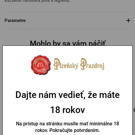
každého fanúšika piva a legiend.
Parametre
Mohlo by sa vám páčiť
Dajte nám vedieť, že máte
18 rokov
Radegast pohár 0,5 l s
Bednička Radegast na 6
rukoväťou
fliaš
Na prístup na stránku musíte mať minimálne 18
rokov. Pokračujte potvrdením.
Na sklade > 10 ks
Na sklade > 5 ks