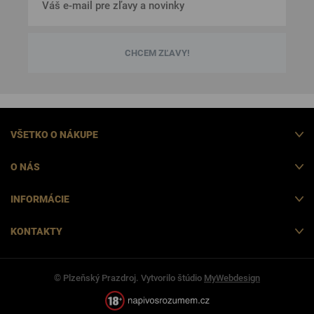
CHCEM ZĽAVY!
VŠETKO O NÁKUPE
O NÁS
INFORMÁCIE
KONTAKTY
© Plzeňský Prazdroj. Vytvorilo štúdio
MyWebdesign