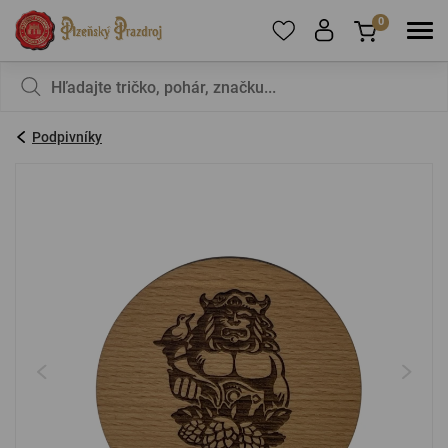
0
Ak chcete pridať produkty do obľúbených,
V košíku nemáte nič, nie je to škoda?
zaregistrujte
sa
.
Podpivníky
E-mail:
*
Heslo:
*
PRIHLÁSIŤ SA
Zabudnuté heslo
Nová registrácia