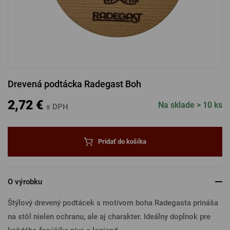
PRIHLÁSENIE CEZ FACEBOOK
PRIHLÁSENIE CEZ GOOGLE
Drevená podtácka Radegast Boh
PRIHLÁSENIE CEZ APPLE
2,72 €
Na sklade > 10 ks
s DPH
PRIHLÁSENIE CEZ SEZNAM
Pridať do košíka
O výrobku
Štýlový drevený podtácek s motívom boha Radegasta prináša
na stôl nielen ochranu, ale aj charakter. Ideálny doplnok pre