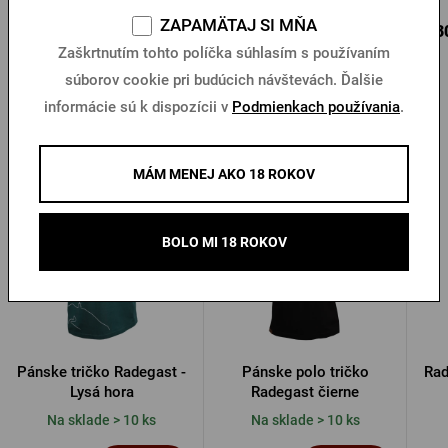
ZAPAMÄTAJ SI MŇA
3,14 €
11,73 €
0,3
Kúpiť
Kúpiť
Zaškrtnutím tohto políčka súhlasím s používaním
súborov cookie pri budúcich návštevách. Ďalšie
informácie sú k dispozícii v
Podmienkach používania
.
Ďalšie produkty od Radegastu
MÁM MENEJ AKO 18 ROKOV
BOLO MI 18 ROKOV
Pánske tričko Radegast -
Pánske polo tričko
Rad
Lysá hora
Radegast čierne
Na sklade > 10 ks
Na sklade > 10 ks