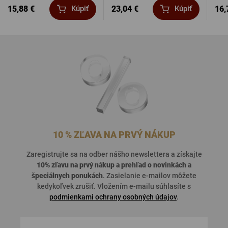
15,88 €
23,04 €
16,
Kúpiť
Kúpiť
10 % ZĽAVA NA PRVÝ NÁKUP
Zaregistrujte sa na odber nášho newslettera a získajte
10% zľavu na prvý nákup a prehľad o
novinkách a
špeciálnych ponukách
. Zasielanie e-mailov môžete
kedykoľvek zrušiť. Vložením e-mailu súhlasíte s
podmienkami ochrany osobných údajov
.