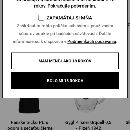
rokov. Pokračujte potvrdením.
Na sklade > 10 ks
Na sklade > 10 ks
ZAPAMÄTAJ SI MŇA
20,74 €
0,30 €
5,8
Kúpiť
Kúpiť
Zaškrtnutím tohto políčka súhlasím s používaním
súborov cookie pri budúcich návštevách. Ďalšie
informácie sú k dispozícii v
Podmienkach používania
.
Ďalšie produkty od Pilsner Urquell
MÁM MENEJ AKO 18 ROKOV
BOLO MI 18 ROKOV
Pánske tričko PU s
Krýgl Pilsner Urquell 0,5l
Sk
logom a pečaťou čierne
- Plzeň 1842