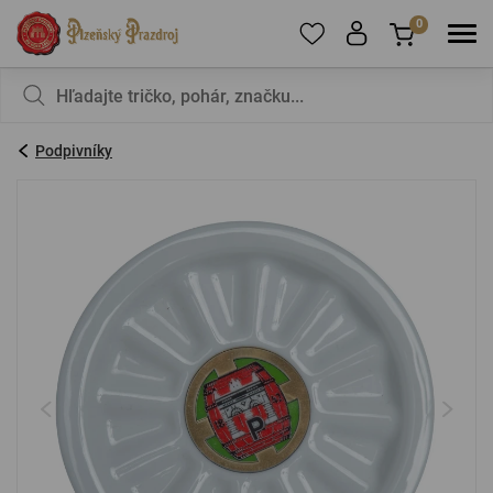
0
Ak chcete pridať produkty do obľúbených,
V košíku nemáte nič, nie je to škoda?
zaregistrujte
sa
.
Podpivníky
E-mail:
*
Heslo:
*
PRIHLÁSIŤ SA
Zabudnuté heslo
Nová registrácia