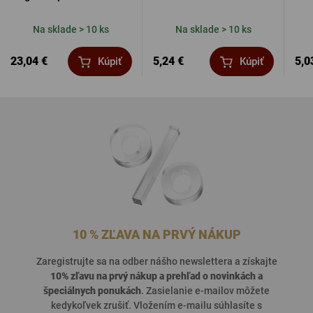
Na sklade > 10 ks
Na sklade > 10 ks
23,04 €
5,24 €
5,0
Kúpiť
Kúpiť
10 % ZĽAVA NA PRVÝ NÁKUP
Zaregistrujte sa na odber nášho newslettera a získajte
10% zľavu na prvý nákup a prehľad o
novinkách a
špeciálnych ponukách
. Zasielanie e-mailov môžete
kedykoľvek zrušiť. Vložením e-mailu súhlasíte s