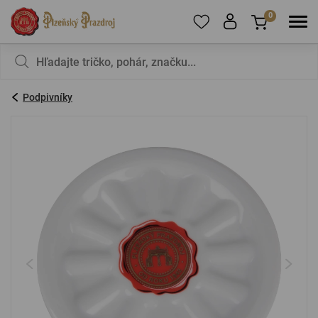
0
Ak chcete pridať produkty do obľúbených,
V košíku nemáte nič, nie je to škoda?
zaregistrujte
sa
.
Podpivníky
E-mail:
*
Heslo:
*
PRIHLÁSIŤ SA
Zabudnuté heslo
Nová registrácia