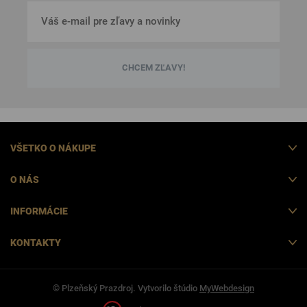
CHCEM ZĽAVY!
VŠETKO O NÁKUPE
O NÁS
INFORMÁCIE
KONTAKTY
© Plzeňský Prazdroj. Vytvorilo štúdio
MyWebdesign