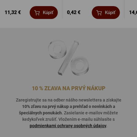
11,32 €
0,42 €
14,
Kúpiť
Kúpiť
10 % ZĽAVA NA PRVÝ NÁKUP
Zaregistrujte sa na odber nášho newslettera a získajte
10% zľavu na prvý nákup a prehľad o
novinkách a
špeciálnych ponukách
. Zasielanie e-mailov môžete
kedykoľvek zrušiť. Vložením e-mailu súhlasíte s
podmienkami ochrany osobných údajov
.