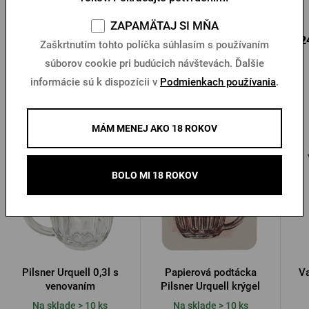
Na sklade > 10 ks
Na sklade > 10 ks
ZAPAMÄTAJ SI MŇA
5,87 €
23,84 €
5,2
Kúpiť
Kúpiť
Zaškrtnutím tohto políčka súhlasím s používaním
súborov cookie pri budúcich návštevách. Ďalšie
informácie sú k dispozícii v
Podmienkach používania
.
Ďalšie produkty od Pilsner Urquell
MÁM MENEJ AKO 18 ROKOV
BOLO MI 18 ROKOV
Pilsner Urquell 0,3l s
Papierová podtácka
Va
venovaním
Pilsner Urquell krýgel
Na sklade > 10 ks
Na sklade > 10 ks