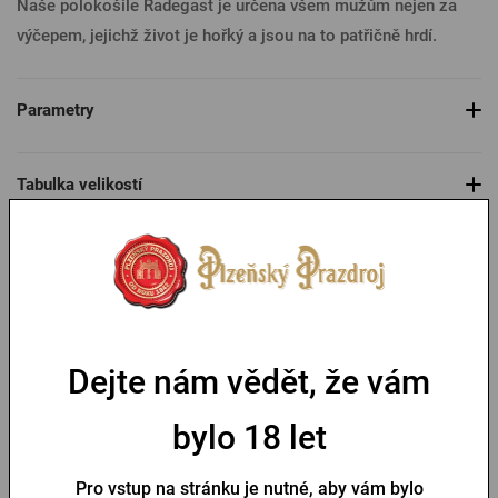
Naše polokošile Radegast je určena všem mužům nejen za
výčepem, jejichž život je hořký a jsou na to patřičně hrdí.
Parametry
Tabulka velikostí
Mohlo by se vám líbit
Doprava zdarma
Dejte nám vědět, že vám
bylo 18 let
Pro vstup na stránku je nutné, aby vám bylo