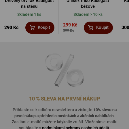
Dřevěný otvírák Radegast
Unisex triko Radegast
Ra
na stěnu
béžové
Skladem 1 ks
Skladem > 10 ks
299 Kč
290 Kč
300
Koupit
Koupit
399 Kč
10 % SLEVA NA PRVNÍ NÁKUP
Přihlaste se k odběru newsletteru a získejte
10% slevu na
první nákup a přehled o
novinkách a akčních nabídkách
.
Zasílání e-mailů můžete kdykoliv zrušit. Vložením e-mailu
souhlasíte s
podmínkami ochrany osobních údajů
.