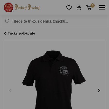
0
Pro přidání produktů do Oblíbených se prosím
Nic v košíku nemáte, není to škoda?
registrujte
.
Trička, polokošile
E-mail:
*
Heslo:
*
PŘIHLÁSIT SE
Zapomenuté heslo
Nová registrace