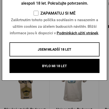
alespoň 18 let. Pokračujte potvrzením.
Sklenice Radegast 0,5l
Kožená zástěra Radegast
ZAPAMATUJ SI MĚ
Skladem > 10 ks
Skladem 3 ks
Zaškrtnutím tohoto políčka souhlasím s nasazením a
60 Kč
3 300 Kč
25 
užitím cookies za účelem budoucích návštěv. Bližší
Koupit
Koupit
informace jsou k dispozici v
Podmínkách užití stránek
.
JSEM MLADŠÍ 18 LET
Další produkty od Radegastu
BYLO MI 18 LET
-25 %