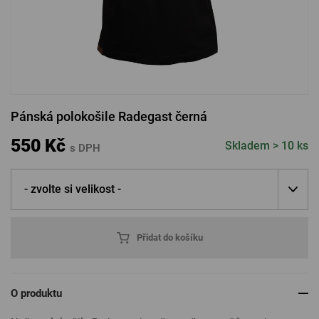
PŘIHLÁSIT PŘES FACEBOOK
PŘIHLÁSIT PŘES GOOGLE
Pánská polokošile Radegast černá
PŘIHLÁSIT PŘES APPLE
550 Kč
Skladem > 10 ks
s DPH
- zvolte si velikost -
PŘIHLÁSIT PŘES SEZNAM
Přidat do košíku
O produktu