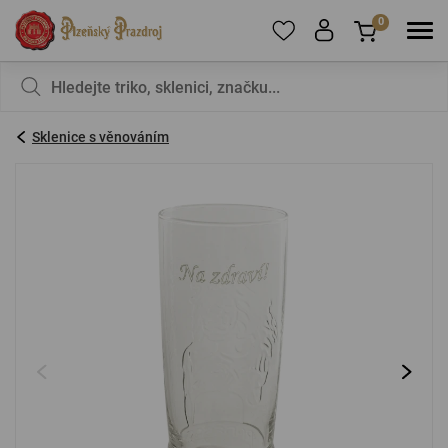
0
Pro přidání produktů do Oblíbených se prosím
Nic v košíku nemáte, není to škoda?
registrujte
.
Sklenice s věnováním
E-mail:
*
Heslo:
*
PŘIHLÁSIT SE
Zapomenuté heslo
Nová registrace