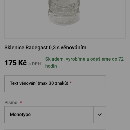
PŘIHLÁSIT PŘES FACEBOOK
PŘIHLÁSIT PŘES GOOGLE
Sklenice Radegast 0,3 s věnováním
PŘIHLÁSIT PŘES APPLE
Skladem, vyrobíme a odešleme do 72
175 Kč
s DPH
hodin
PŘIHLÁSIT PŘES SEZNAM
Text věnování (max
30 znaků)
*
Písmo:
*
Monotype