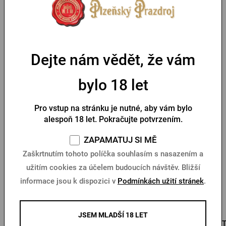
navrhl přední český designér Jan Čapek. Jelikož se jedná o
produkt upravený na přání zákazníka, tak požadujeme úhradu
předem.
Dejte nám vědět, že vám
Parametry
bylo 18 let
Pro vstup na stránku je nutné, aby vám bylo
Mohlo by se vám líbit
alespoň 18 let. Pokračujte potvrzením.
ZAPAMATUJ SI MĚ
Zaškrtnutím tohoto políčka souhlasím s nasazením a
užitím cookies za účelem budoucích návštěv. Bližší
informace jsou k dispozici v
Podmínkách užití stránek
.
JSEM MLADŠÍ 18 LET
Krýgl Pilsner Urquell 0,5l
Krýgl Pilsner Urquell 0,3l
T