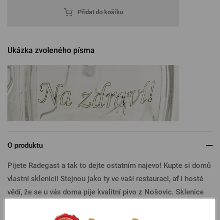
Přidat do košíku
Ukázka zvoleného písma
O produktu
Pijete Radegast a tak to dejte ostatním najevo! Kupte si domů
vlastní sklenici! Stejnou jako ty ve vaší restauraci, ať i hosté
vědí, že se u vás doma pije kvalitní pivo z Nošovic. Sklenice
Radegast 0,3l je vyrobena z tenkého skla s plastickým
motivem boha Radegasta a logem pivovaru. Originální sklenici