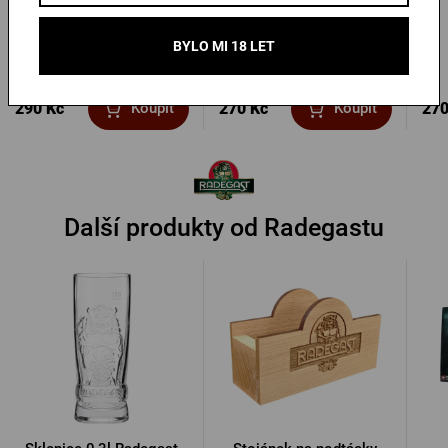
s věnováním
s věnováním
BYLO MI 18 LET
Skladem > 10 ks
Skladem > 10 ks
290 Kč
270 Kč
270
Koupit
Koupit
Další produkty od Radegastu