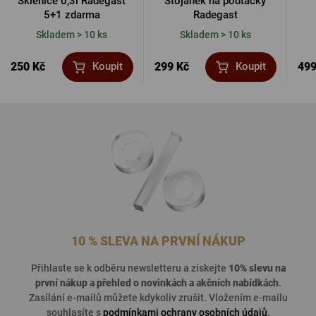
Sklenice 0,3l Radegast
Stojánek na podtácky
5+1 zdarma
Radegast
Skladem > 10 ks
Skladem > 10 ks
250 Kč
299 Kč
499
Koupit
Koupit
10 % SLEVA NA PRVNÍ NÁKUP
Přihlaste se k odběru newsletteru a získejte
10% slevu na
první nákup a přehled o
novinkách a akčních nabídkách
.
Zasílání e-mailů můžete kdykoliv zrušit. Vložením e-mailu
souhlasíte s
podmínkami ochrany osobních údajů
.