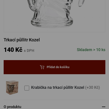
PŘIHLÁSIT PŘES FACEBOOK
PŘIHLÁSIT PŘES GOOGLE
Trkací půllitr Kozel
PŘIHLÁSIT PŘES APPLE
140 Kč
Skladem > 10 ks
s DPH
PŘIHLÁSIT PŘES SEZNAM
Přidat do košíku
Krabička na trkací půllitr Kozel
(+30 Kč)
O produktu