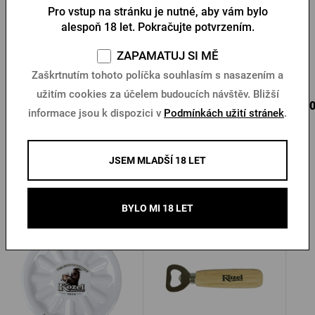
Pro vstup na stránku je nutné, aby vám bylo
alespoň 18 let. Pokračujte potvrzením.
Dřevěný podtácek Kozel
Pánské triko Kozel hnědé
ZAPAMATUJ SI MĚ
Skladem > 10 ks
Skladem > 10 ks
Zaškrtnutím tohoto políčka souhlasím s nasazením a
užitím cookies za účelem budoucích návštěv. Bližší
60 Kč
319 Kč
320
Koupit
Koupit
informace jsou k dispozici v
Podmínkách užití stránek
.
JSEM MLADŠÍ 18 LET
Další produkty od Kozla
BYLO MI 18 LET