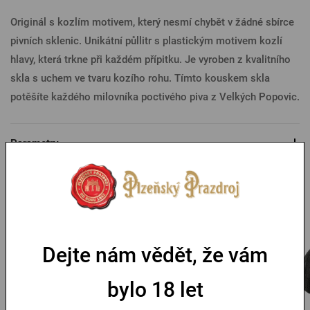
Originál s kozlím motivem, který nesmí chybět v žádné sbírce
pivních sklenic. Unikátní půllitr s plastickým motivem kozlí
hlavy, která trkne při každém přípitku. Je vyroben z kvalitního
skla s uchem ve tvaru kozího rohu. Tímto kouskem skla
potěšíte každého milovníka poctivého piva z Velkých Popovic.
Parametry
Mohlo by se vám líbit
Dejte nám vědět, že vám
bylo 18 let