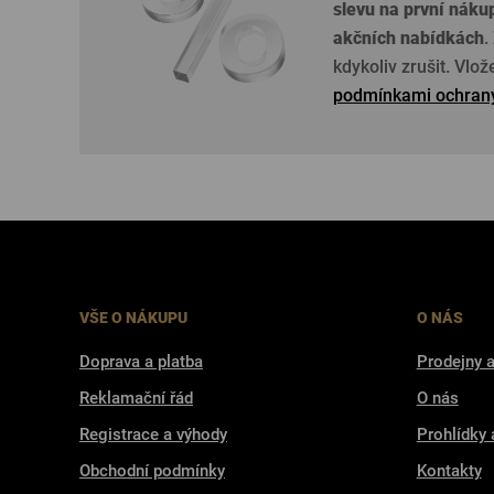
slevu na první náku
akčních nabídkách
.
kdykoliv zrušit. Vlo
podmínkami ochrany
VŠE O NÁKUPU
O NÁS
Doprava a platba
Prodejny a
Reklamační řád
O nás
Registrace a výhody
Prohlídky 
Obchodní podmínky
Kontakty