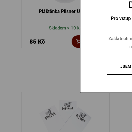
Pláštěnka Pilsner Urquell
Deštník s
Pro vstup
Skladem > 10 ks
Zaškrtnutím
85 Kč
325 
Koupit
n
JSEM 