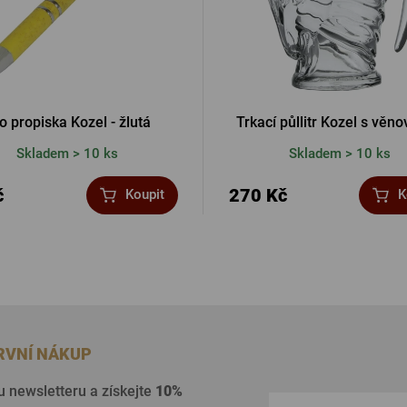
o propiska Kozel - žlutá
Trkací půllitr Kozel s věn
Skladem > 10 ks
Skladem > 10 ks
č
270 Kč
Koupit
K
PRVNÍ NÁKUP
u newsletteru a získejte
10%