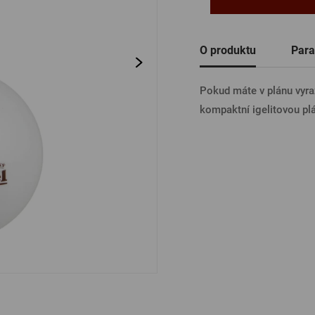
Ostatní
PŘIHL
O produktu
Para
Pokud máte v plánu vyrazi
PŘIHL
kompaktní igelitovou plá
PŘIHLÁ
PŘIHL