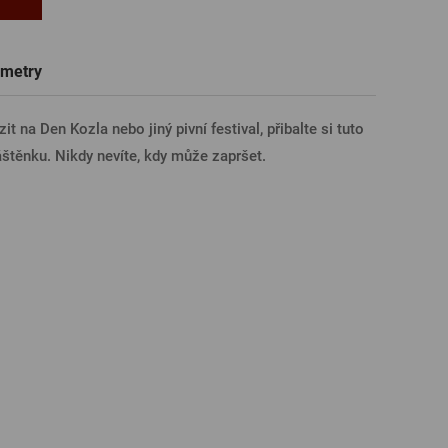
Trička a polokošile
Sklenice s věnováním či jménem
Dárkové poukazy na prohlídky pivovarů
Pivní sklo
ÁSIT PŘES FACEBOOK
metry
t na Den Kozla nebo jiný pivní festival, přibalte si tuto
ÁSIT PŘES GOOGLE
štěnku. Nikdy nevíte, kdy může zapršet.
SIT PŘES APPLE
ÁSIT PŘES SEZNAM