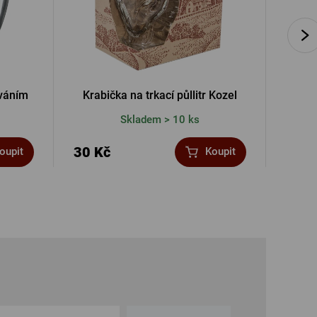
ováním
Krabička na trkací půllitr Kozel
Rohatý 
Skladem > 10 ks
30 Kč
220 
oupit
Koupit