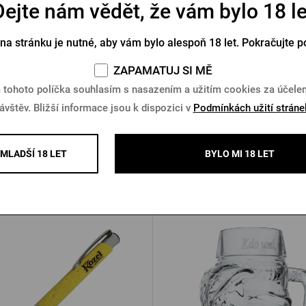
Dejte nám vědět, že vám bylo 18 le
 logem Pilsner Urquell – velký
Skládací deštník Pilsner Ur
tmavě zelený
 na stránku je nutné, aby vám bylo alespoň 18 let. Pokračujte p
Skladem > 10 ks
Skladem > 10 ks
ZAPAMATUJ SI MĚ
 tohoto políčka souhlasím s nasazením a užitím cookies za účel
Kč
499 Kč
Koupit
K
ávštěv. Bližší informace jsou k dispozici v
Podmínkách užití stráne
MLADŠÍ 18 LET
BYLO MI 18 LET
Další produkty od Kozla