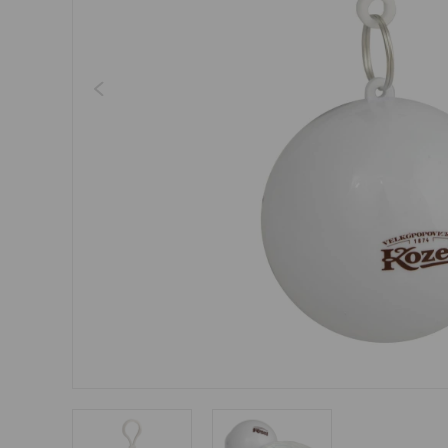
Šperky
Boxerky
Sluneční brýle
Ostatní
Ostatní