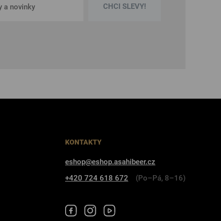
CHCI SLEVY!
KONTAKTY
eshop@eshop.asahibeer.cz
+420 724 618 672
(Po–Pá, 8–16)