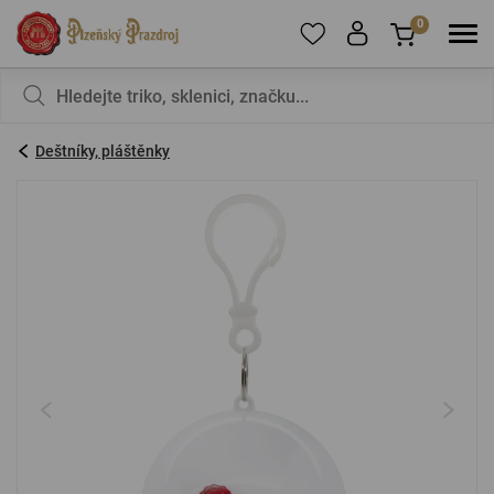
0
Pro přidání produktů do Oblíbených se prosím
Nic v košíku nemáte, není to škoda?
registrujte
.
Deštníky, pláštěnky
E-mail:
*
Heslo:
*
PŘIHLÁSIT SE
Zapomenuté heslo
Nová registrace