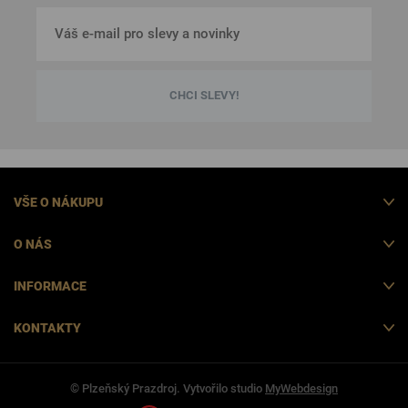
CHCI SLEVY!
VŠE O NÁKUPU
O NÁS
INFORMACE
KONTAKTY
© Plzeňský Prazdroj. Vytvořilo studio
MyWebdesign