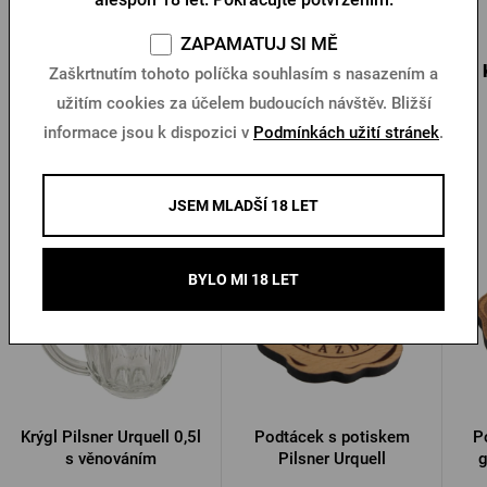
Skladem > 5 ks
Skladem > 10 ks
ZAPAMATUJ SI MĚ
325 Kč
499 Kč
60 
Koupit
Koupit
Zaškrtnutím tohoto políčka souhlasím s nasazením a
užitím cookies za účelem budoucích návštěv. Bližší
informace jsou k dispozici v
Podmínkách užití stránek
.
Další produkty od Pilsner Urquell
JSEM MLADŠÍ 18 LET
BYLO MI 18 LET
Krýgl Pilsner Urquell 0,5l
Podtácek s potiskem
P
s věnováním
Pilsner Urquell
g