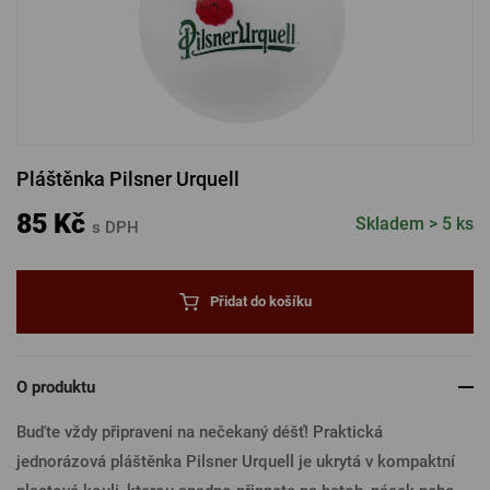
PŘIHLÁSIT PŘES FACEBOOK
PŘIHLÁSIT PŘES GOOGLE
Pláštěnka Pilsner Urquell
PŘIHLÁSIT PŘES APPLE
85 Kč
Skladem > 5 ks
s DPH
PŘIHLÁSIT PŘES SEZNAM
Přidat do košíku
O produktu
Buďte vždy připraveni na nečekaný déšť! Praktická
jednorázová pláštěnka Pilsner Urquell je ukrytá v kompaktní