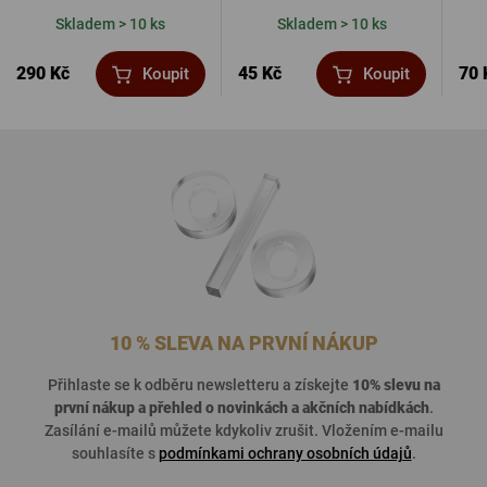
Skladem > 10 ks
Skladem > 10 ks
290 Kč
45 Kč
70 
Koupit
Koupit
10 % SLEVA NA PRVNÍ NÁKUP
Přihlaste se k odběru newsletteru a získejte
10% slevu na
první nákup a přehled o
novinkách a akčních nabídkách
.
Zasílání e-mailů můžete kdykoliv zrušit. Vložením e-mailu
souhlasíte s
podmínkami ochrany osobních údajů
.