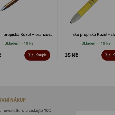
í propiska Kozel – oranžová
Eko propiska Kozel - žl
Skladem > 10 ks
Skladem > 10 ks
č
35 Kč
Koupit
K
PRVNÍ NÁKUP
u newsletteru a získejte
10%