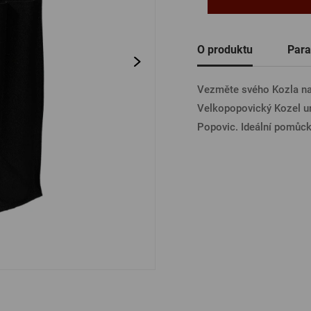
Ostatní
PŘIHL
O produktu
Para
Vezměte svého Kozla na 
PŘIHL
Velkopopovický Kozel un
Popovic. Ideální pomůcka
PŘIHLÁ
PŘIHL