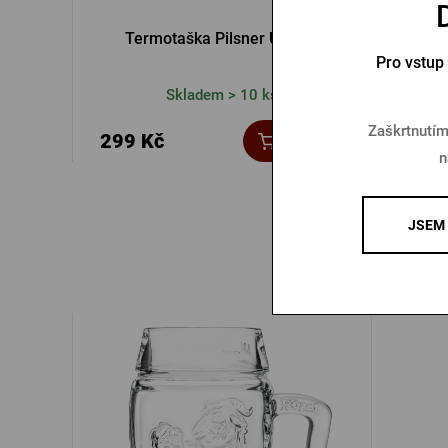
Termotaška Pilsner Urquell
Tašk
Pro vstup
Skladem > 10 ks
Zaškrtnutím
299 Kč
150 
Koupit
n
JSEM 