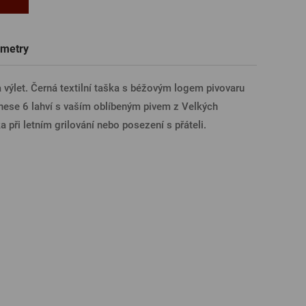
Trička a polokošile
Sklenice s věnováním či jménem
Dárkové poukazy na prohlídky pivovarů
Pivní sklo
ÁSIT PŘES FACEBOOK
metry
výlet. Černá textilní taška s béžovým logem pivovaru
ÁSIT PŘES GOOGLE
ese 6 lahví s vaším oblíbeným pivem z Velkých
 při letním grilování nebo posezení s přáteli.
SIT PŘES APPLE
ÁSIT PŘES SEZNAM