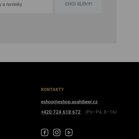
CHCI SLEVY!
KONTAKTY
eshop@eshop.asahibeer.cz
+420 724 618 672
(Po–Pá, 8–16)