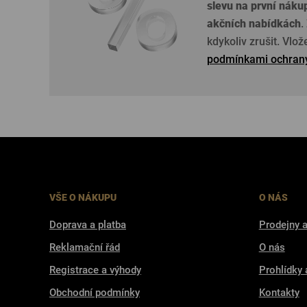
slevu na první náku
akčních nabídkách
.
kdykoliv zrušit. Vlo
podmínkami ochrany
VŠE O NÁKUPU
O NÁS
Doprava a platba
Prodejny a
Reklamační řád
O nás
Registrace a výhody
Prohlídky 
Obchodní podmínky
Kontakty