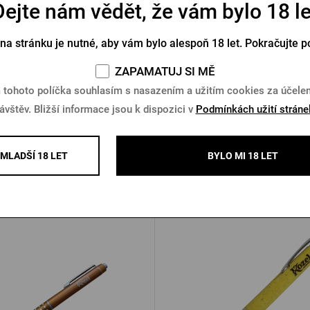
Dejte nám vědět, že vám bylo 18 le
a na láhve Pilsner Urquell
Termoobal Pilsner Urque
plechovku 0,5 l - krýg
 na stránku je nutné, aby vám bylo alespoň 18 let. Pokračujte p
Skladem > 10 ks
Skladem 4 ks
ZAPAMATUJ SI MĚ
 tohoto políčka souhlasím s nasazením a užitím cookies za účel
Kč
249 Kč
Koupit
K
ávštěv. Bližší informace jsou k dispozici v
Podmínkách užití stráne
MLADŠÍ 18 LET
BYLO MI 18 LET
Další produkty od Kozla