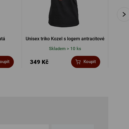
utá
Unisex triko Kozel s logem antracitové
Dře
Skladem > 10 ks
349 Kč
249 
oupit
Koupit