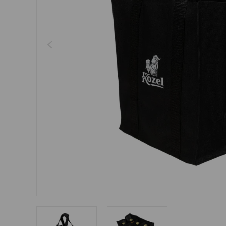
Šperky
Boxerky
Sluneční brýle
Ostatní
Ostatní