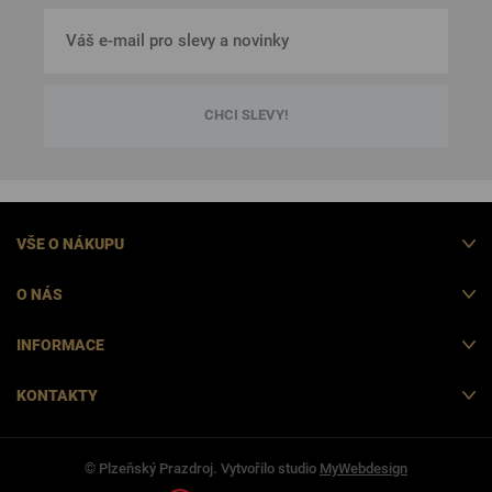
CHCI SLEVY!
VŠE O NÁKUPU
O NÁS
INFORMACE
KONTAKTY
© Plzeňský Prazdroj. Vytvořilo studio
MyWebdesign