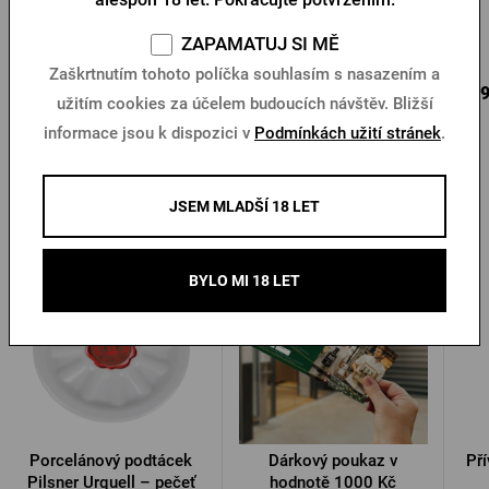
ZAPAMATUJ SI MĚ
Skladem > 10 ks
Skladem > 10 ks
Zaškrtnutím tohoto políčka souhlasím s nasazením a
649 Kč
580 Kč
299
Koupit
Koupit
užitím cookies za účelem budoucích návštěv. Bližší
informace jsou k dispozici v
Podmínkách užití stránek
.
JSEM MLADŠÍ 18 LET
Další produkty od Pilsner Urquell
BYLO MI 18 LET
Doprava zdarma
Porcelánový podtácek
Dárkový poukaz v
Pří
Pilsner Urquell – pečeť
hodnotě 1000 Kč