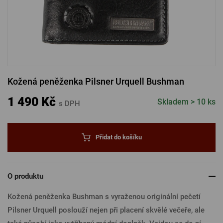
PŘIHLÁSIT PŘES FACEBOOK
PŘIHLÁSIT PŘES GOOGLE
Kožená peněženka Pilsner Urquell Bushman
PŘIHLÁSIT PŘES APPLE
1 490 Kč
Skladem > 10 ks
s DPH
PŘIHLÁSIT PŘES SEZNAM
Přidat do košíku
O produktu
Kožená peněženka Bushman s vyraženou originální pečetí
Pilsner Urquell poslouží nejen při placení skvělé večeře, ale