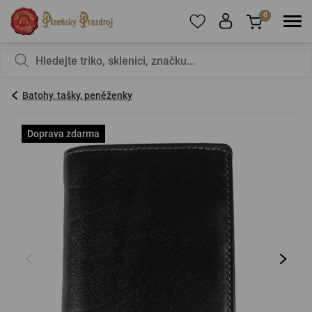
0
Pro přidání produktů do Oblíbených se prosím
Nic v košíku nemáte, není to škoda?
registrujte
.
Batohy, tašky, peněženky
E-mail:
*
Doprava zdarma
Heslo:
*
PŘIHLÁSIT SE
Zapomenuté heslo
Nová registrace