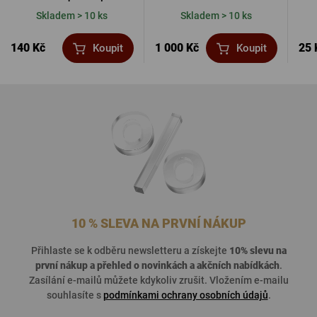
Skladem > 10 ks
Skladem > 10 ks
140 Kč
1 000 Kč
25 
Koupit
Koupit
10 % SLEVA NA PRVNÍ NÁKUP
Přihlaste se k odběru newsletteru a získejte
10% slevu na
první nákup a přehled o
novinkách a akčních nabídkách
.
Zasílání e-mailů můžete kdykoliv zrušit. Vložením e-mailu
souhlasíte s
podmínkami ochrany osobních údajů
.