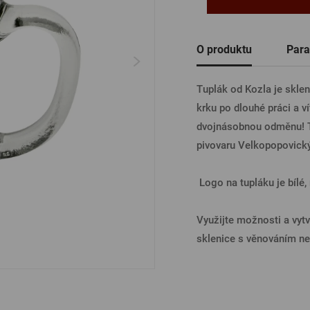
Ostatní
PŘIHL
O produktu
Para
Tuplák od Kozla je sklen
PŘIHL
krku po dlouhé práci a ví
dvojnásobnou odměnu! Tu
pivovaru Velkopopovický
PŘIHLÁ
Logo na tupláku je bílé, n
PŘIHL
Využijte možnosti a vytv
sklenice s věnováním n