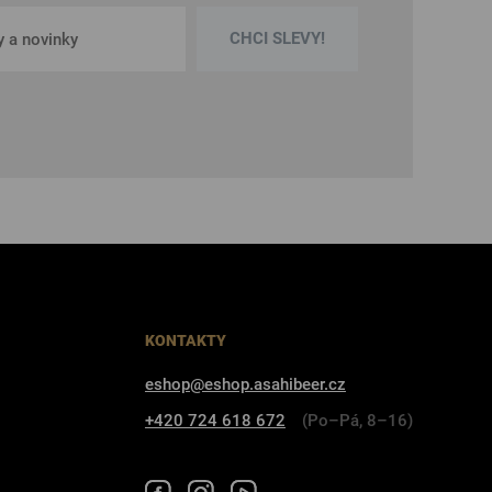
CHCI SLEVY!
KONTAKTY
eshop@eshop.asahibeer.cz
+420 724 618 672
(Po–Pá, 8–16)