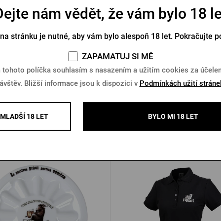
Dejte nám vědět, že vám bylo 18 le
Pilsner Urquell 0,5l - Pravý
Rohatý půllitr Kozel 0,
originál
 na stránku je nutné, aby vám bylo alespoň 18 let. Pokračujte p
Skladem > 10 ks
Skladem > 10 ks
ZAPAMATUJ SI MĚ
Kč
95 Kč
Koupit
K
 tohoto políčka souhlasím s nasazením a užitím cookies za účel
ávštěv. Bližší informace jsou k dispozici v
Podmínkách užití stráne
MLADŠÍ 18 LET
BYLO MI 18 LET
Další produkty od Kozla