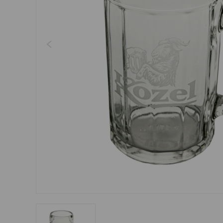
Šperky
Boxerky
Sluneční brýle
Ostatní
Ostatní