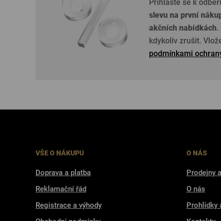
Přihlaste se k odběr
slevu na první náku
akčních nabídkách
.
kdykoliv zrušit. Vlo
podmínkami ochrany
VŠE O NÁKUPU
O NÁS
Doprava a platba
Prodejny a
Reklamační řád
O nás
Registrace a výhody
Prohlídky 