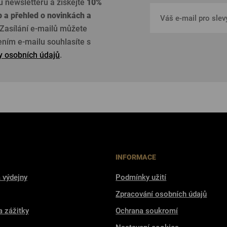
u newsletteru a získejte
10%
p a přehled o
novinkách a
Zasílání e-mailů můžete
žením e-mailu souhlasíte s
 osobních údajů
.
INFORMACE
 výdejny
Podmínky užití
Zpracování osobních údajů
a zážitky
Ochrana soukromí