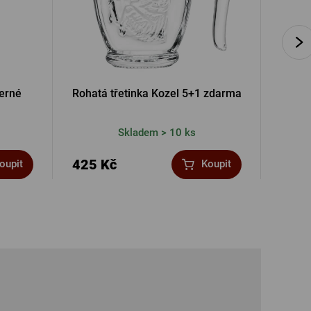
černé
Rohatá třetinka Kozel 5+1 zdarma
Vys
Skladem > 10 ks
425 Kč
140 
oupit
Koupit