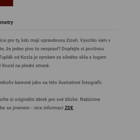
Trička a polokošile
Sklenice s věnováním či jménem
Dárkové poukazy na prohlídky pivovarů
Pivní sklo
ÁSIT PŘES FACEBOOK
metry
ice pro ty, kdo mají opravdovou žízeň. Vyschlo vám v
ÁSIT PŘES GOOGLE
te, že jedno pivo to nespraví? Dopřejte si poctivou
plák od Kozla je vyroben ze silného skla s logem
 Kozel na přední straně.
SIT PŘES APPLE
ikoliv barevné jako na této ilustrativní fotografii.
ÁSIT PŘES SEZNAM
ořte si originální dárek pro své blízké. Nabízíme
ebo se jménem - více informací
ZDE
.