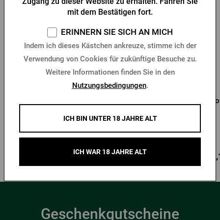
Zugang zu dieser Website zu erhalten. Fahren Sie
mit dem Bestätigen fort.
ERINNERN SIE SICH AN MICH
Indem ich dieses Kästchen ankreuze, stimme ich der
Verwendung von Cookies für zukünftige Besuche zu.
Weitere Informationen finden Sie in den
Nutzungsbedingungen
.
Pilsner Urquell Growler 2l
Neuer Pilsner Urquell-
Gro
Bierkrug aus Glas 0,5 l
ICH BIN UNTER 18 JAHRE ALT
mit Wunschgravur
Vorrätig > 10 Stk.
Vorrätig > 10 Stk.
ICH WAR 18 JAHRE ALT
19,99 €
9,91 €
13,
Kaufen
Kaufen
Geschenkgutscheine