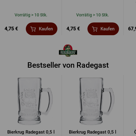
Vorrätig > 10 Stk.
Vorrätig > 10 Stk.
4,75 €
4,75 €
67,
Kaufen
Kaufen
Bestseller von Radegast
Bierkrug Radegast 0,5 l
Bierkrug Radegast 0,5 l