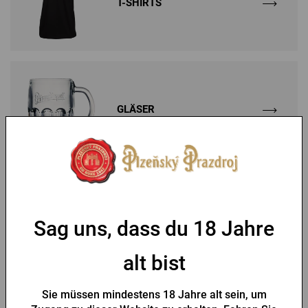
T-SHIRTS
GLÄSER
GESCHENKGUTSCHEINE
Sag uns, dass du 18 Jahre
alt bist
Verkaufsschlager
Sie müssen mindestens 18 Jahre alt sein, um