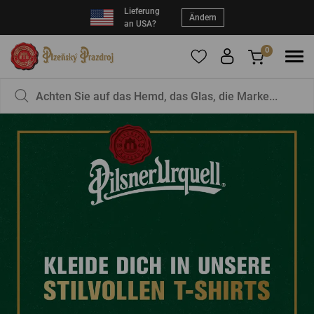
Lieferung
Ändern
an USA?
0
Um Produkte zu Ihren Favoriten hinzuzufügen,
Sie haben nichts in Ihrem Korb, ist das nicht
registrieren Sie sich
schade?
bitte.
E-Mail:
*
Kennwort:
*
EINLOGGEN
Vergessenes Passwort
Neue Registrierung