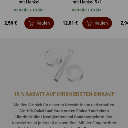
mit Henkel
mit Henkel 5+1
Vorrätig > 10 Stk.
Vorrätig > 10 Stk.
2,56 €
12,81 €
2,9
Kaufen
Kaufen
10 % RABATT AUF IHREN ERSTEN EINKAUF
Melden
Sie
sich
für
unseren
Newsletter an und
erhalten
Sie
10%
Rabatt
auf
Ihren
ersten
Einkauf
und
einen
Überblick
über
Neuigkeiten
und
Sonderangebote
. Der
Newsletter
ist
jederzeit
abzustellen
. Mit der Eingabe Ihrer