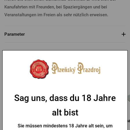
Kanufahrten mit Freunden, bei Spaziergängen und bei
Veranstaltungen im Freien als sehr nützlich erweisen.
Parameter
Das könnte Sie interessieren
Sag uns, dass du 18 Jahre
alt bist
Baseball-Mütze Pilsner
Strohhut Kozel
Sna
Sie müssen mindestens 18 Jahre alt sein, um
Urquell