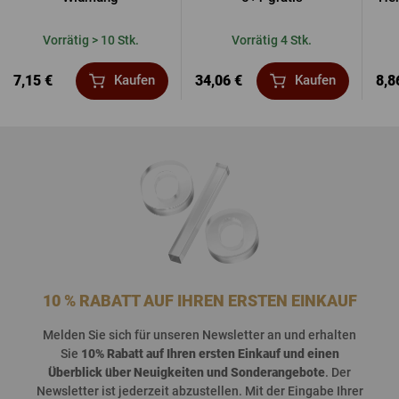
Vorrätig > 10 Stk.
Vorrätig 4 Stk.
7,15 €
34,06 €
8,8
Kaufen
Kaufen
10 % RABATT AUF IHREN ERSTEN EINKAUF
Melden
Sie
sich
für
unseren
Newsletter an und
erhalten
Sie
10%
Rabatt
auf
Ihren
ersten
Einkauf
und
einen
Überblick
über
Neuigkeiten
und
Sonderangebote
. Der
Newsletter
ist
jederzeit
abzustellen
. Mit der Eingabe Ihrer