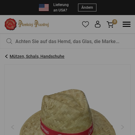
Lieferung
Ändern
an USA?
0
Um Produkte zu Ihren Favoriten hinzuzufügen,
Sie haben nichts in Ihrem Korb, ist das nicht
registrieren Sie sich
schade?
bitte.
Mützen, Schals, Handschuhe
E-Mail:
*
Kennwort:
*
EINLOGGEN
Vergessenes Passwort
Neue Registrierung