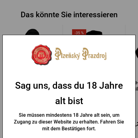
Das könnte Sie interessieren
-35 %
Hr. Softshelljacke Pilsner
Schwarze Herrenjacke
H
Sag uns, dass du 18 Jahre
Urquell
Radegast
Pi
alt bist
Vorrätig > 10 Stk.
Vorrätig > 5 Stk.
Sie müssen mindestens 18 Jahre alt sein, um
39,22 €
Zugang zu dieser Website zu erhalten. Fahren Sie
59,74 €
68,
Kaufen
Kaufen
60,42 €
mit dem Bestätigen fort.