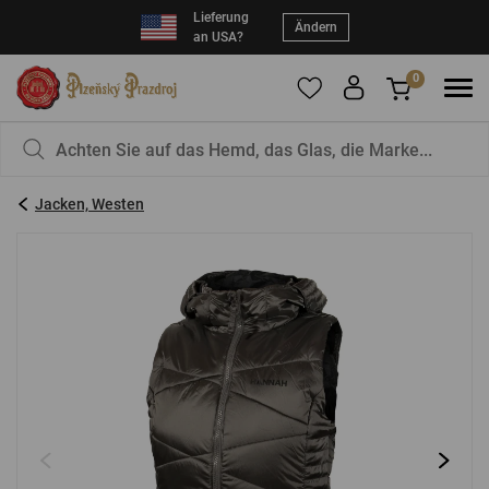
Lieferung
Ändern
an USA?
0
Um Produkte zu Ihren Favoriten hinzuzufügen,
Sie haben nichts in Ihrem Korb, ist das nicht
registrieren Sie sich
schade?
bitte.
Jacken, Westen
E-Mail:
*
Kennwort:
*
EINLOGGEN
Vergessenes Passwort
Neue Registrierung