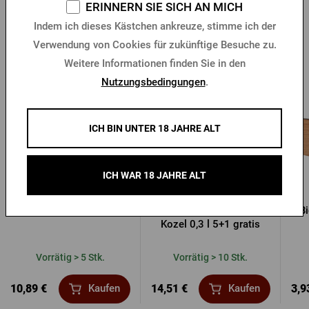
ERINNERN SIE SICH AN MICH
Indem ich dieses Kästchen ankreuze, stimme ich der
Verwendung von Cookies für zukünftige Besuche zu.
Andere Produkte von Kozel
Weitere Informationen finden Sie in den
Nutzungsbedingungen
.
ICH BIN UNTER 18 JAHRE ALT
ICH WAR 18 JAHRE ALT
Kozel Schürze
Gehörntes Henkelglas
Bi
Kozel 0,3 l 5+1 gratis
Vorrätig > 5 Stk.
Vorrätig > 10 Stk.
10,89 €
14,51 €
3,9
Kaufen
Kaufen