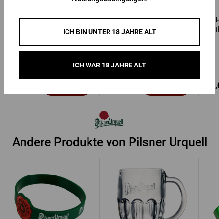
Hr. Softshelljacke Pilsner
Schwarze Herrenjacke
H
Urquell
Radegast
Pi
ICH BIN UNTER 18 JAHRE ALT
Vorrätig > 10 Stk.
Vorrätig > 5 Stk.
ICH WAR 18 JAHRE ALT
39,13 €
59,60 €
68,
Kaufen
Kaufen
60,28 €
Andere Produkte von Pilsner Urquell