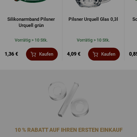
Silikonarmband Pilsner
Pilsner Urquell Glas 0,3l
Sc
Urquell grün
Vorrätig > 10 Stk.
Vorrätig > 10 Stk.
1,36 €
4,09 €
0,8
Kaufen
Kaufen
10 % RABATT AUF IHREN ERSTEN EINKAUF