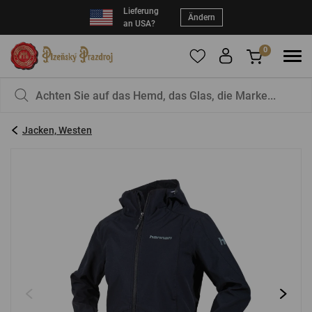
Lieferung
Ändern
an USA?
0
Um Produkte zu Ihren Favoriten hinzuzufügen,
Sie haben nichts in Ihrem Korb, ist das nicht
registrieren Sie sich
schade?
bitte.
Jacken, Westen
E-Mail:
*
Kennwort:
*
EINLOGGEN
Vergessenes Passwort
Neue Registrierung