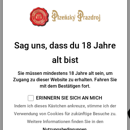
Kordelzug versehen. Es gibt 2 Haupttaschen mit
Reißverschluss. Geeignet für das tägliche Tragen oder für
Outdoor-Aktivitäten.
Parameter
Sag uns, dass du 18 Jahre
Tabelle der Größen
alt bist
Sie müssen mindestens 18 Jahre alt sein, um
Das könnte Sie interessieren
Zugang zu dieser Website zu erhalten. Fahren Sie
mit dem Bestätigen fort.
-35 %
ERINNERN SIE SICH AN MICH
Indem ich dieses Kästchen ankreuze, stimme ich der
Verwendung von Cookies für zukünftige Besuche zu.
Weitere Informationen finden Sie in den
Nutzungsbedingungen
.