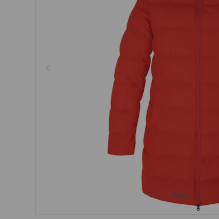
Regenschirme, Regenmän
Kleider, Röcke
Gürtel
Socken
Schmuck
Boxershorts
Sonnenbrillen
Sonstiges
Sonstiges