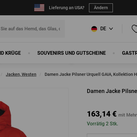
Lieferung an USA?
Ändern
DE
CZ
ND KRÜGE
SOUVENIRS UND GUTSCHEINE
GAST
SK
 Ihren Favoriten hinzuzufügen,
registrieren Sie sich
bitte.
EN
Jacken, Westen
Damen Jacke Pilsner Urquell GAIA, Kollektion 
E-Mail:
*
ke
n
rblock
Schuhe
Souvenirs
Schürzen
Bierkrüge
Sport und Outdoor
Holzerzeugnisse
Sonstiges
Damen Jacke Pilsner
n
rblock
Schuhe
Flaschenöffner
Schürzen
Bierkrüge
Sport und Outdoor
Von unseren Böttchern
Sonstiges
Kennwort:
*
Magnete
Schneidebretter
163,14 €
mit Mehr
huhe
Kugelschreiber
Humpen
Vorrätig 2 Stk.
tel
Blechschilder
Wanduhren