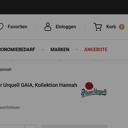
Favoriten
Einloggen
Korb
0
RONOMIEBEDARF
MARKEN
ANGEBOTE
Sie haben nichts in Ihrem Korb, ist
das nicht schade?
Hannah
 Urquell GAIA, Kollektion Hannah
wertsteuer
EINLOGGEN