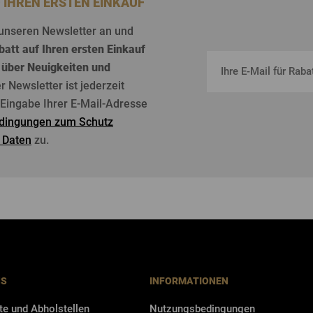
F IHREN ERSTEN EINKAUF
unseren
Newsletter an und
batt
auf
Ihren
ersten
Einkauf
über
Neuigkeiten
und
er Newsletter
ist
jederzeit
r Eingabe Ihrer E-Mail-Adresse
dingungen zum Schutz
 Daten
zu.
NS
INFORMATIONEN
te und Abholstellen
Nutzungsbedingungen