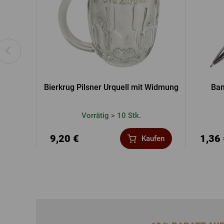
Bierkrug Pilsner Urquell mit Widmung
Bam
Vorrätig > 10 Stk.
9,20 €
1,36
Kaufen