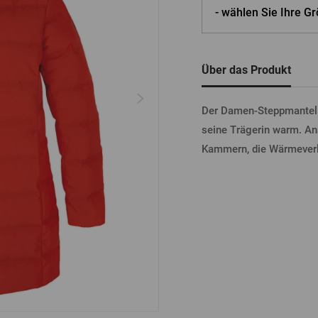
tel
Bierdeckel
Fässer
- wählen Sie Ihre Gr
Bücher
Sonstiges
Vergessenes
Passwort
Sonstiges
Über das Produkt
Der Damen-Steppmantel i
ANME
seine Trägerin warm. An
Kammern, die Wärmeverl
ANME
ANMEL