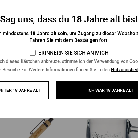
Sag uns, dass du 18 Jahre alt bist
rze Herrenjacke Radegast
Herren-Bomberjacke Pilsner
 mindestens 18 Jahre alt sein, um Zugang zu dieser Website z
schwarz
Fahren Sie mit dem Bestätigen fort.
Vorrätig > 5 Stk.
Vorrätig > 10 Stk.
ERINNERN SIE SICH AN MICH
3 €
68,08 €
Kaufen
K
ch dieses Kästchen ankreuze, stimme ich der Verwendung von Coo
€
e Besuche zu. Weitere Informationen finden Sie in den
Nutzungsbed
UNTER 18 JAHRE ALT
ICH WAR 18 JAHRE ALT
Andere Produkte von Pilsner Ur