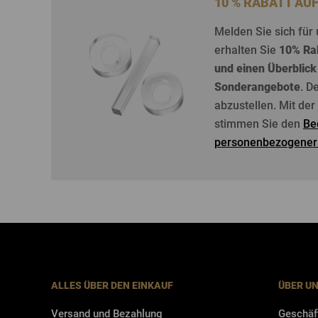
10 % RABATT AU
Melden
Sie
sich
für
erhalten
Sie
10%
Ra
und
einen
Überblick
Sonderangebote
. D
abzustellen
. Mit de
stimmen Sie den
Be
personenbezogener
ALLES ÜBER DEN EINKAUF
ÜBER U
Versand und Bezahlung
Geschäf