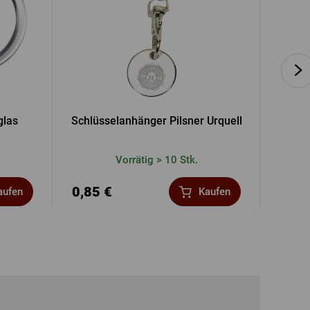
glas
Schlüsselanhänger Pilsner Urquell
Unters
Vorrätig > 10 Stk.
0,85 €
2,38
aufen
Kaufen