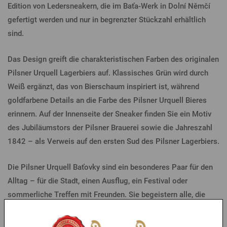
Edition von Ledersneakern, die im Baťa-Werk in Dolní Němčí
gefertigt werden und nur in begrenzter Stückzahl erhältlich
sind.
Das Design greift die charakteristischen Farben des originalen
Pilsner Urquell Lagerbiers auf. Klassisches Grün wird durch
Weiß ergänzt, das von Bierschaum inspiriert ist, während
goldfarbene Details an die Farbe des Pilsner Urquell Bieres
erinnern. Auf der Innenseite der Sneaker finden Sie ein Motiv
des Jubiläumstors der Pilsner Brauerei sowie die Jahreszahl
1842 – als Verweis auf den ersten Sud des Pilsner Lagerbiers.
Die Pilsner Urquell Baťovky sind ein besonderes Paar für den
Alltag – für die Stadt, einen Ausflug, ein Festival oder
sommerliche Treffen mit Freunden. Sie begeistern alle, die
hochwertige tschechische Marken, durchdachte Details und
Produkte mit einer eigenen Geschichte schätzen.