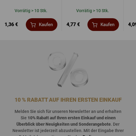
Vorrätig > 10 Stk.
Vorrätig > 10 Stk.
1,36 €
4,77 €
4,0
Kaufen
Kaufen
10 % RABATT AUF IHREN ERSTEN EINKAUF
Melden
Sie
sich
für
unseren
Newsletter an und
erhalten
Sie
10%
Rabatt
auf
Ihren
ersten
Einkauf
und
einen
Überblick
über
Neuigkeiten
und
Sonderangebote
. Der
Newsletter
ist
jederzeit
abzustellen
. Mit der Eingabe Ihrer