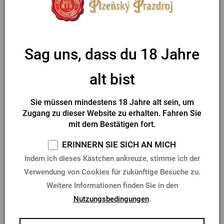
Die Pilsner Urquell Baťovky sind
auch in einer Damenversion
erhältlich.
Sag uns, dass du 18 Jahre
Parameter
alt bist
Sie müssen mindestens 18 Jahre alt sein, um
Das könnte Sie interessieren
Zugang zu dieser Website zu erhalten. Fahren Sie
mit dem Bestätigen fort.
Neu
Kostenloser Versand
ERINNERN SIE SICH AN MICH
Indem ich dieses Kästchen ankreuze, stimme ich der
Verwendung von Cookies für zukünftige Besuche zu.
Weitere Informationen finden Sie in den
Nutzungsbedingungen
.
Baťovky Pilsner Urquell
Schuhe Proud x Botas