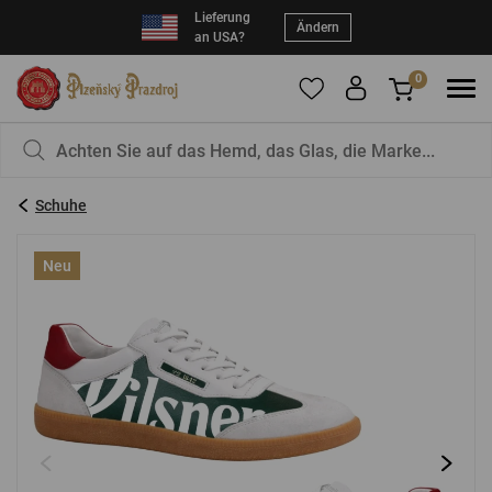
Lieferung
Ändern
an USA?
0
Um Produkte zu Ihren Favoriten hinzuzufügen,
Sie haben nichts in Ihrem Korb, ist das nicht
registrieren Sie sich
schade?
bitte.
Schuhe
E-Mail:
*
Neu
Kennwort:
*
EINLOGGEN
Vergessenes Passwort
Neue Registrierung