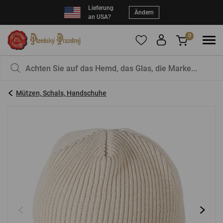
Lieferung
Ändern
an USA?
0
Um Produkte zu Ihren Favoriten hinzuzufügen,
Sie haben nichts in Ihrem Korb, ist das nicht
registrieren Sie sich
schade?
bitte.
Mützen, Schals, Handschuhe
E-Mail:
*
Kennwort:
*
EINLOGGEN
Vergessenes Passwort
Neue Registrierung