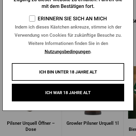
mit dem Bestätigen fort.
Vorrätig > 10 Stk.
Vorrätig > 10 Stk.
ERINNERN SIE SICH AN MICH
57,56 €
11,89 €
7,6
Kaufen
Kaufen
Indem ich dieses Kästchen ankreuze, stimme ich der
Verwendung von Cookies für zukünftige Besuche zu.
Weitere Informationen finden Sie in den
Nutzungsbedingungen
.
Andere Produkte von Pilsner Urquell
ICH BIN UNTER 18 JAHRE ALT
ICH WAR 18 JAHRE ALT
Pilsner Urquell Öffner –
Growler Pilsner Urquell 1l
Dose
Bie