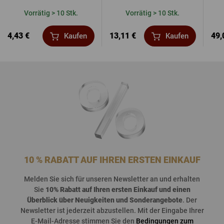
Vorrätig > 10 Stk.
Vorrätig > 10 Stk.
4,43 €
13,11 €
49,
Kaufen
Kaufen
10 % RABATT AUF IHREN ERSTEN EINKAUF
Melden
Sie
sich
für
unseren
Newsletter an und
erhalten
Sie
10%
Rabatt
auf
Ihren
ersten
Einkauf
und
einen
Überblick
über
Neuigkeiten
und
Sonderangebote
. Der
Newsletter
ist
jederzeit
abzustellen
. Mit der Eingabe Ihrer
E-Mail-Adresse stimmen Sie den
Bedingungen zum