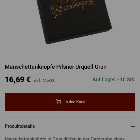
MIT FACEBOOK ANMELDEN
MIT GOOGLE ANMELDEN
Manschettenknöpfe Pilsner Urquell Grün
MIT APPLE ANMELDEN
16,69 €
Auf Lager > 10 Stk.
inkl. MwSt.
In den Korb
Produktdetails
Manschettenknöpfe in Grün dürfen in der Garderobe eines