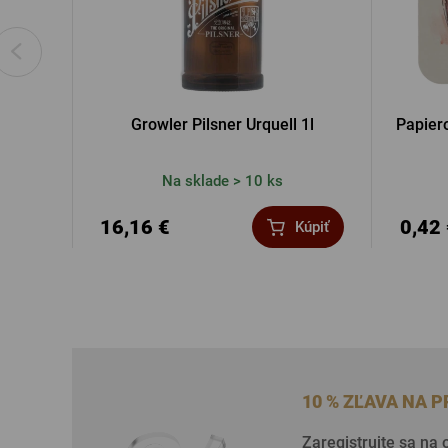
Growler Pilsner Urquell 1l
Papiero
Na sklade > 10 ks
16,16 €
0,42
Kúpiť
10 % ZĽAVA NA 
Zaregistrujte sa na