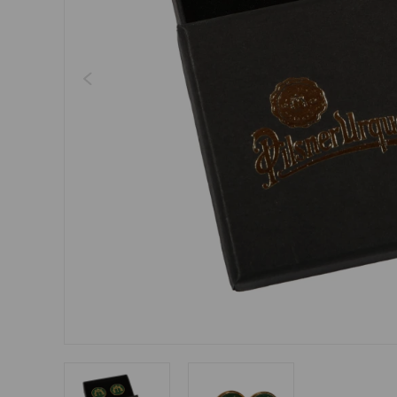
Šperky
Boxerky
Slnečné okuliare
Ostatné
Ostatné