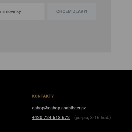
CHCEM ZĽAVY!
KONTAKTY
eshop@eshop.asahibeer.cz
+420 724 618 672
(po-pia, 8-16 hod.)