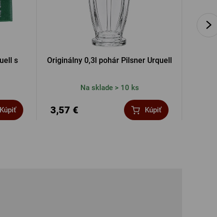
uell s
Originálny 0,3l pohár Pilsner Urquell
Na sklade > 10 ks
3,57 €
14,7
Kúpiť
Kúpiť