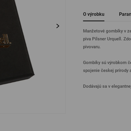
Ostatné
O výrobku
Para
PRIHL
Manžetové gombíky v zel
piva Pilsner Urquell. Zd
PRIHL
pivovaru.
Gombíky sú výrobkom če
PRIHLÁ
spojenie českej prírody 
Dodávajú sa v elegantnej
PRIHL