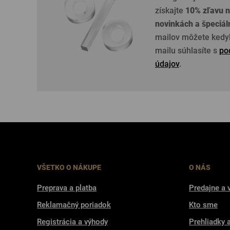
získajte
10% zľavu n
novinkách a špeciá
mailov môžete kedyk
mailu súhlasíte s
po
údajov
.
VŠETKO O NÁKUPE
O NÁS
Preprava a platba
Predajne a 
Reklamačný poriadok
Kto sme
Registrácia a výhody
Prehliadky 