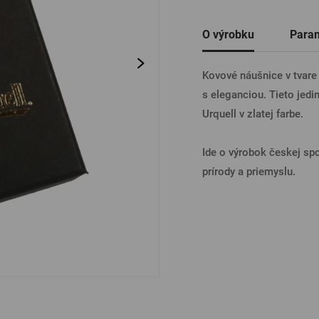
Ostatné
O výrobku
Para
PRIHL
Kovové náušnice v tvare 
s eleganciou. Tieto jedi
PRIHL
Urquell v zlatej farbe.
Ide o výrobok českej sp
PRIHLÁ
prírody a priemyslu.
PRIHL