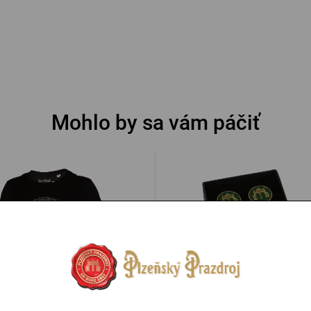
Mohlo by sa vám páčiť