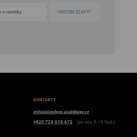
CHCEM ZĽAVY!
KONTAKTY
eshop@eshop.asahibeer.cz
+420 724 618 672
(po-pia, 8-16 hod.)