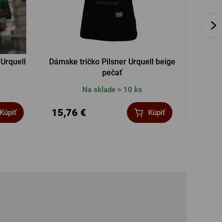
 Urquell
Dámske tričko Pilsner Urquell beige
Príves
pečať
Na sklade > 10 ks
15,76 €
2,10
Kúpiť
Kúpiť