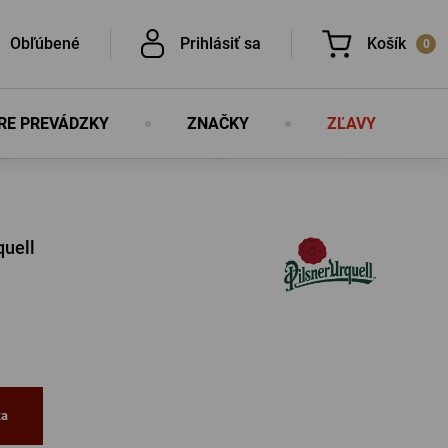
Obľúbené
Prihlásiť sa
Košík
0
RE PREVÁDZKY
ZNAČKY
ZĽAVY
V košíku nemáte nič, nie je to škoda?
É
quell
É
PRIHLÁSIŤ SA
lo
Nová registrácia
ka