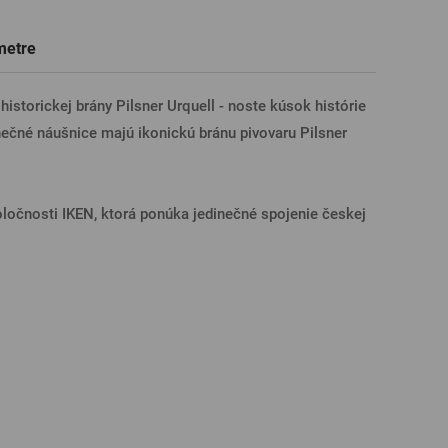
Darčekové poukazy na prehliadky
Tričká, polokošele
Sklo s venovaním
Pivné poháre
metre
pivovarov
ÁSENIE CEZ FACEBOOK
historickej brány Pilsner Urquell - noste kúsok histórie
nečné náušnice majú ikonickú bránu pivovaru Pilsner
ÁSENIE CEZ GOOGLE
oločnosti IKEN, ktorá ponúka jedinečné spojenie českej
SENIE CEZ APPLE
ÁSENIE CEZ SEZNAM