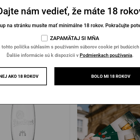
Dajte nám vedieť, že máte 18 roko
tričko Pilsner Urquell beige
Manžetové gombíky Pilsner 
pečať
zelené
tup na stránku musíte mať minimálne 18 rokov. Pokračujte pot
Na sklade > 10 ks
Na sklade > 10 ks
ZAPAMÄTAJ SI MŇA
6 €
20,59 €
Kúpiť
 tohto políčka súhlasím s používaním súborov cookie pri budúcich
Ďalšie informácie sú k dispozícii v
Podmienkach používania
.
EJ AKO 18 ROKOV
BOLO MI 18 ROKOV
Ďalšie produkty od Pilsner Urq