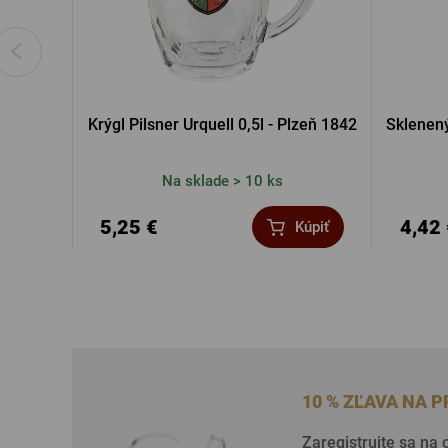
Krýgl Pilsner Urquell 0,5l - Plzeň 1842
Sklenený
Na sklade > 10 ks
5,25 €
4,42
Kúpiť
10 % ZĽAVA NA 
Zaregistrujte sa na