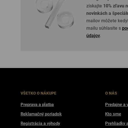
získajte
10% zľavu n
novinkách a špeciá
mailov môžete kedyk
mailu súhlasíte s
po
údajov
.
VŠETKO O NÁKUPE
O NÁS
Preprava a platba
Predajne a 
Reklamačný poriadok
Kto sme
Registrácia a výhody
Prehliadky 