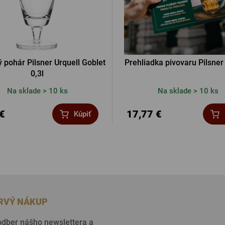
 pohár Pilsner Urquell Goblet
Prehliadka pivovaru Pilsner
0,3l
Na sklade > 10 ks
Na sklade > 10 ks
 €
17,77 €
Kúpiť
PRVÝ NÁKUP
 odber nášho newslettera a