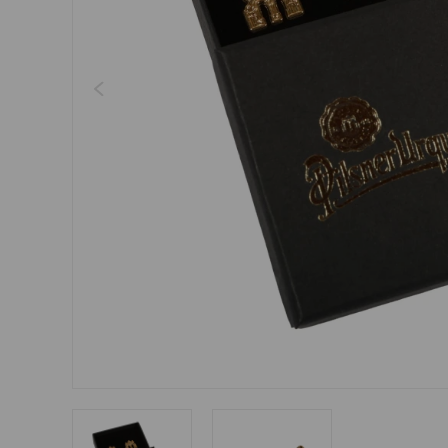
Šperky
Boxerky
Slnečné okuliare
Ostatné
Ostatné