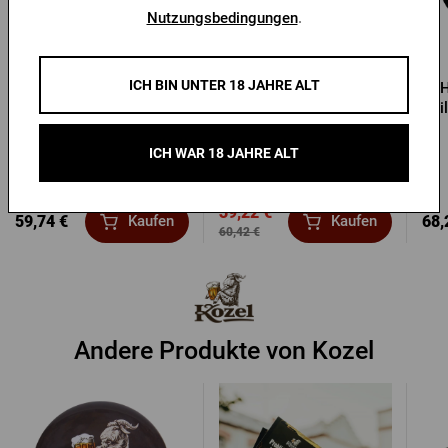
Nutzungsbedingungen
.
ICH BIN UNTER 18 JAHRE ALT
Hr. Softshelljacke Pilsner
Schwarze Herrenjacke
H
Urquell
Radegast
Pi
ICH WAR 18 JAHRE ALT
Vorrätig > 10 Stk.
Vorrätig > 5 Stk.
39,22 €
59,74 €
68,
Kaufen
Kaufen
60,42 €
Andere Produkte von Kozel