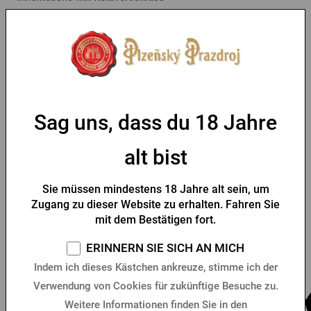
- verschweißte Hauptnähte
- Ziernähte am Futter
- Materialeigenschaften: wasserdicht
- geeignete Aktivitäten: Reisen, Stadt, Freizeit
Sag uns, dass du 18 Jahre
Parameter
alt bist
Tabelle der Größen
Sie müssen mindestens 18 Jahre alt sein, um
Zugang zu dieser Website zu erhalten. Fahren Sie
Das könnte Sie interessieren
mit dem Bestätigen fort.
ERINNERN SIE SICH AN MICH
-35 %
Indem ich dieses Kästchen ankreuze, stimme ich der
Verwendung von Cookies für zukünftige Besuche zu.
Weitere Informationen finden Sie in den