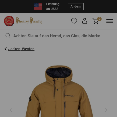
Lieferung
Ändern
an USA?
0
Um Produkte zu Ihren Favoriten hinzuzufügen,
Sie haben nichts in Ihrem Korb, ist das nicht
registrieren Sie sich
schade?
bitte.
Jacken, Westen
E-Mail:
*
Kennwort:
*
EINLOGGEN
Vergessenes Passwort
Neue Registrierung