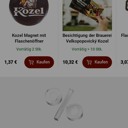
Kozel Magnet mit
Besichtigung der Brauerei
Fla
Flaschenöffner
Velkopopovický Kozel
Vorrätig 2 Stk.
Vorrätig > 10 Stk.
1,37 €
10,32 €
3,0
Kaufen
Kaufen