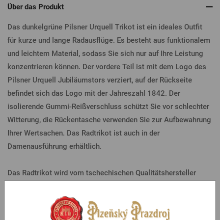
Über das Produkt
Das dunkelgrüne Pilsner Urquell Trikot ist ein ideales Outfit
für kurze und lange Radausflüge.
Es besteht aus funktionalem
und leichtem Material, sodass Sie sich nur auf Ihre Leistung
konzentrieren können. Der vordere Teil ist mit dem Logo des
Pilsner Urquell Jubiläumstors verziert, auf der Rückseite
befindet sich das Logo mit der Jahreszahl 1842. Der
isolierende Gummi-Reißverschluss schützt Sie vor schlechter
Witterung, die Rückentasche verwenden Sie zur Aufbewahrung
Ihrer Wertsachen. Das Radtrikot ist auch in der
Damenausführung erhältlich.
Das Radtrikot wird vom tschechischen Qualitätshersteller
Eleven hergestellt.
Parameter