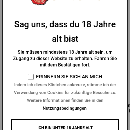
Tabelle der Größen
Sag uns, dass du 18 Jahre
alt bist
Das könnte Sie interessieren
Sie müssen mindestens 18 Jahre alt sein, um
Zugang zu dieser Website zu erhalten. Fahren Sie
mit dem Bestätigen fort.
ERINNERN SIE SICH AN MICH
Indem ich dieses Kästchen ankreuze, stimme ich der
Verwendung von Cookies für zukünftige Besuche zu.
Weitere Informationen finden Sie in den
Öffner mit Karabiner
Blechkrug 0,5l Pilsner
Zin
Nutzungsbedingungen
.
Radegast
Urquell Bushman
Vorrätig > 10 Stk.
Vorrätig > 5 Stk.
ICH BIN UNTER 18 JAHRE ALT