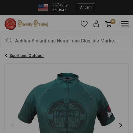
Lieferung
Ändern
an USA?
0
Um Produkte zu Ihren Favoriten hinzuzufügen,
Sie haben nichts in Ihrem Korb, ist das nicht
registrieren Sie sich
schade?
bitte.
Sport und Outdoor
E-Mail:
*
Kennwort:
*
EINLOGGEN
Vergessenes Passwort
Neue Registrierung