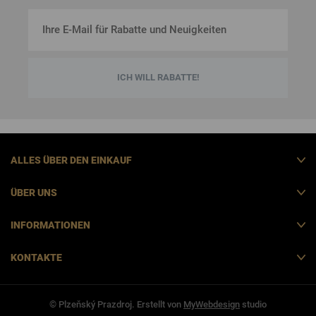
ICH WILL RABATTE!
ALLES ÜBER DEN EINKAUF
ÜBER UNS
INFORMATIONEN
KONTAKTE
© Plzeňský Prazdroj. Erstellt von
MyWebdesign
studio