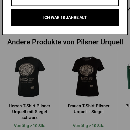
2,94 €
17,03 €
20,
Kaufen
Kaufen
ICH WAR 18 JAHRE ALT
Andere Produkte von Pilsner Urquell
Herren T-Shirt Pilsner
Frauen T-Shirt Pilsner
Pi
Urquell mit Siegel
Urquell - Siegel
schwarz
Vorrätig > 10 Stk.
Vorrätig > 10 Stk.