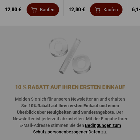
12,80 €
12,80 €
6,1
Kaufen
Kaufen
10 % RABATT AUF IHREN ERSTEN EINKAUF
Melden
Sie
sich
für
unseren
Newsletter an und
erhalten
Sie
10%
Rabatt
auf
Ihren
ersten
Einkauf
und
einen
Überblick
über
Neuigkeiten
und
Sonderangebote
. Der
Newsletter
ist
jederzeit
abzustellen
. Mit der Eingabe Ihrer
E-Mail-Adresse stimmen Sie den
Bedingungen zum
Schutz personenbezogener Daten
zu.