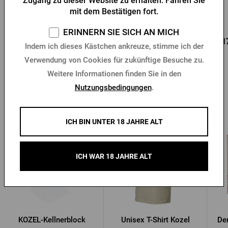
Zugang zu dieser Website zu erhalten. Fahren Sie
Flaschenöffner
mit dem Bestätigen fort.
Vorrätig > 10 Stk.
Vorrätig > 10 Stk.
ERINNERN SIE SICH AN MICH
0,96 €
0,85 €
0,1
Kaufen
Kaufen
Indem ich dieses Kästchen ankreuze, stimme ich der
1,37 €
Verwendung von Cookies für zukünftige Besuche zu.
Weitere Informationen finden Sie in den
Nutzungsbedingungen
.
Andere Produkte von Kozel
ICH BIN UNTER 18 JAHRE ALT
ICH WAR 18 JAHRE ALT
KOZEL-Kellnerblock
Unisex T-Shirt Kozel
De