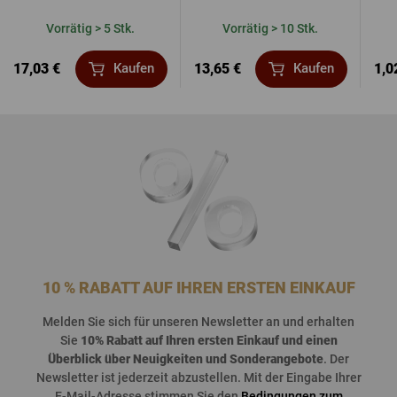
Vorrätig > 5 Stk.
Vorrätig > 10 Stk.
17,03 €
13,65 €
1,0
Kaufen
Kaufen
10 % RABATT AUF IHREN ERSTEN EINKAUF
Melden
Sie
sich
für
unseren
Newsletter an und
erhalten
Sie
10%
Rabatt
auf
Ihren
ersten
Einkauf
und
einen
Überblick
über
Neuigkeiten
und
Sonderangebote
. Der
Newsletter
ist
jederzeit
abzustellen
. Mit der Eingabe Ihrer
E-Mail-Adresse stimmen Sie den
Bedingungen zum