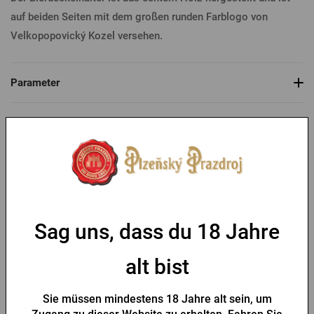
auf beiden Seiten mit dem großen runden Farblogo von
Velkopopovický Kozel versehen.
Parameter
Das könnte Sie interessieren
-30 %
Sag uns, dass du 18 Jahre
alt bist
Flaschenöffner Pilsner
Schlüsselanhänger mit
Sie müssen mindestens 18 Jahre alt sein, um
Urquell Siegel
Pilsner Urquell -