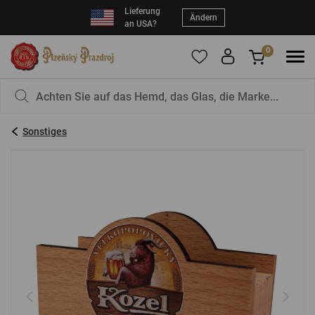
Lieferung
Ändern
an USA?
0
Um Produkte zu Ihren Favoriten hinzuzufügen,
Sie haben nichts in Ihrem Korb, ist das nicht
registrieren Sie sich
schade?
bitte.
Sonstiges
E-Mail:
*
Kennwort:
*
EINLOGGEN
Vergessenes Passwort
Neue Registrierung