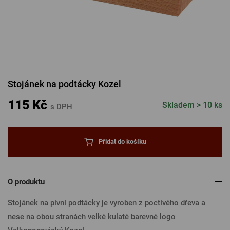
PŘIHLÁSIT PŘES FACEBOOK
PŘIHLÁSIT PŘES GOOGLE
Stojánek na podtácky Kozel
PŘIHLÁSIT PŘES APPLE
115 Kč
Skladem > 10 ks
s DPH
PŘIHLÁSIT PŘES SEZNAM
Přidat do košíku
O produktu
Stojánek na pivní podtácky je vyroben z poctivého dřeva a
nese na obou stranách velké kulaté barevné logo