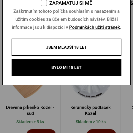
28 Kč
ZAPAMATUJ SI MĚ
25 Kč
5 K
Koupit
Koupit
40 Kč
Zaškrtnutím tohoto políčka souhlasím s nasazením a
užitím cookies za účelem budoucích návštěv. Bližší
informace jsou k dispozici v
Podmínkách užití stránek
.
Další produkty od Kozla
JSEM MLADŠÍ 18 LET
BYLO MI 18 LET
Dřevěné prkénko Kozel -
Keramický podtácek
sud
Kozel
Skladem > 5 ks
Skladem > 10 ks