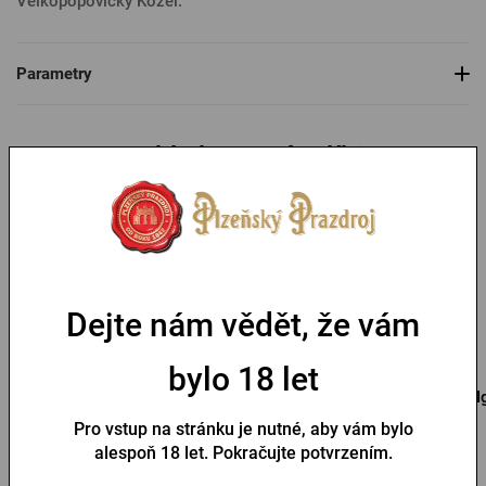
Velkopopovický Kozel.
Parametry
Mohlo by se vám líbit
-30 %
Dejte nám vědět, že vám
bylo 18 let
Otvírák s přívěskem
Přívěsek na klíček s
I
Pilsner Urquell pečeť
otvírákem Pilsner Urquell
Pro vstup na stránku je nutné, aby vám bylo
Skladem > 10 ks
Skladem > 10 ks
alespoň 18 let. Pokračujte potvrzením.