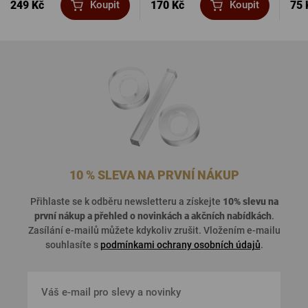
249 Kč
170 Kč
75 
Koupit
Koupit
10 % SLEVA NA PRVNÍ NÁKUP
Přihlaste se k odběru newsletteru a získejte
10% slevu na
první nákup a přehled o
novinkách a akčních nabídkách
.
Zasílání e-mailů můžete kdykoliv zrušit. Vložením e-mailu
souhlasíte s
podmínkami ochrany osobních údajů
.