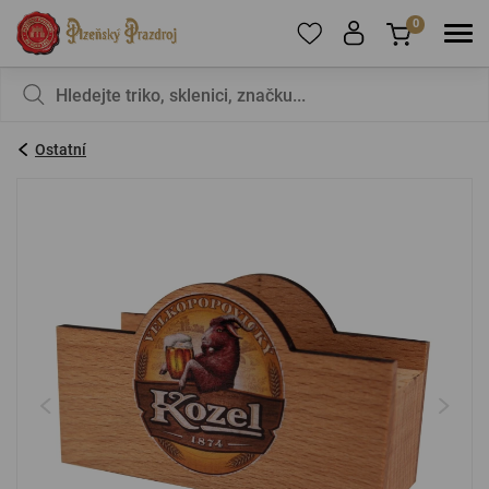
0
Pro přidání produktů do Oblíbených se prosím
Nic v košíku nemáte, není to škoda?
registrujte
.
Ostatní
E-mail:
*
Heslo:
*
PŘIHLÁSIT SE
Zapomenuté heslo
Nová registrace