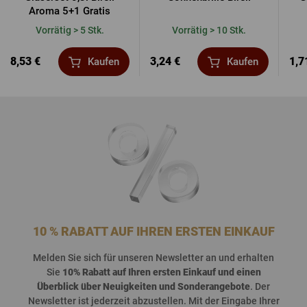
Aroma 5+1 Gratis
Vorrätig > 5 Stk.
Vorrätig > 10 Stk.
8,53 €
3,24 €
1,7
Kaufen
Kaufen
10 % RABATT AUF IHREN ERSTEN EINKAUF
Melden
Sie
sich
für
unseren
Newsletter an und
erhalten
Sie
10%
Rabatt
auf
Ihren
ersten
Einkauf
und
einen
Überblick
über
Neuigkeiten
und
Sonderangebote
. Der
Newsletter
ist
jederzeit
abzustellen
. Mit der Eingabe Ihrer