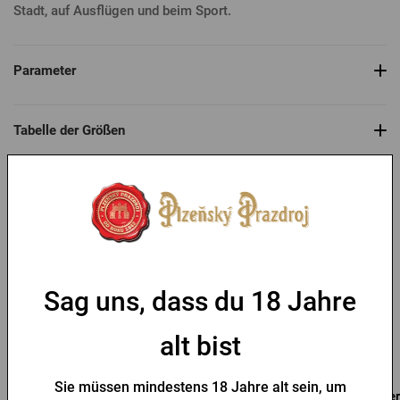
Stadt, auf Ausflügen und beim Sport.
Parameter
Tabelle der Größen
Das könnte Sie interessieren
Sag uns, dass du 18 Jahre
alt bist
Sie müssen mindestens 18 Jahre alt sein, um
Herren T-Shirt Pilsner
Herren T-Shirt PU Logo
Her