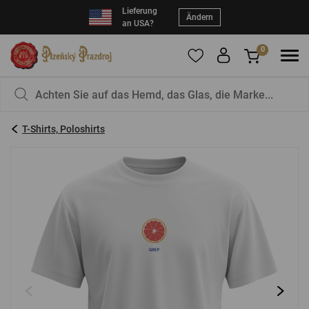
Lieferung
Ändern
an USA?
0
Um Produkte zu Ihren Favoriten hinzuzufügen,
Sie haben nichts in Ihrem Korb, ist das nicht
registrieren Sie sich
schade?
bitte.
T-Shirts, Poloshirts
E-Mail:
*
Kennwort:
*
EINLOGGEN
Vergessenes Passwort
Neue Registrierung