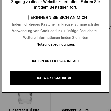
Zugang zu dieser Website zu erhalten. Fahren Sie
Urquell mit Siegel
mit Siegel schwarz
mit dem Bestätigen fort.
schwarz
Vorrätig > 10 Stk.
Vorrätig > 10 Stk.
ERINNERN SIE SICH AN MICH
Indem ich dieses Kästchen ankreuze, stimme ich der
12,80 €
18,78 €
22,
Kaufen
Kaufen
Verwendung von Cookies für zukünftige Besuche zu.
Weitere Informationen finden Sie in den
Nutzungsbedingungen
.
Andere Produkte von Birell
ICH BIN UNTER 18 JAHRE ALT
ICH WAR 18 JAHRE ALT
Gläserset 0,3l Birell
Sonnenbrille Birell
G