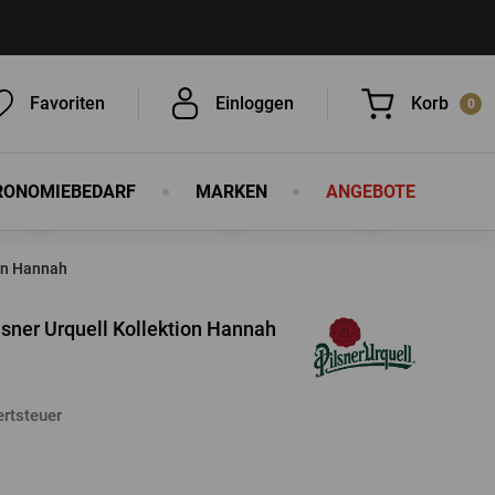
Favoriten
Einloggen
Korb
0
RONOMIEBEDARF
MARKEN
ANGEBOTE
Sie haben nichts in Ihrem Korb, ist
das nicht schade?
ion Hannah
lsner Urquell Kollektion Hannah
rtsteuer
EINLOGGEN