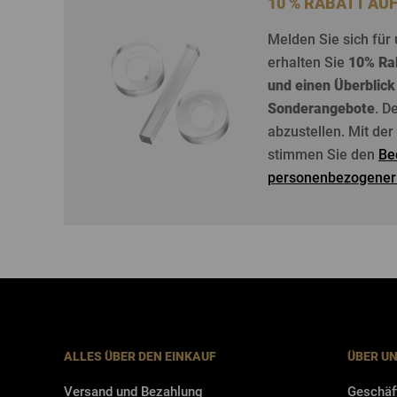
10 % RABATT AU
Melden
Sie
sich
für
erhalten
Sie
10%
Ra
und
einen
Überblick
Sonderangebote
. D
abzustellen
. Mit de
stimmen Sie den
Be
personenbezogener
ALLES ÜBER DEN EINKAUF
ÜBER U
Versand und Bezahlung
Geschäf