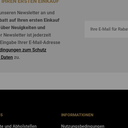
F IHREN ERSTEN EINKAUF
unseren
Newsletter an und
batt
auf
Ihren
ersten
Einkauf
über
Neuigkeiten
und
er Newsletter
ist
jederzeit
r Eingabe Ihrer E-Mail-Adresse
dingungen zum Schutz
 Daten
zu.
NS
INFORMATIONEN
te und Abholstellen
Nutzungsbedingungen