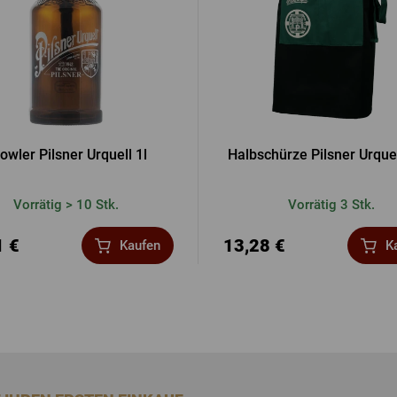
owler Pilsner Urquell 1l
Halbschürze Pilsner Urquel
Vorrätig > 10 Stk.
Vorrätig 3 Stk.
1 €
13,28 €
Kaufen
K