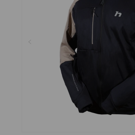
Regenschirme, Regenmän
Kleider, Röcke
Gürtel
Socken
Schmuck
Boxershorts
Sonnenbrillen
Sonstiges
Sonstiges