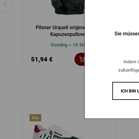
Pilsner Urquell original grüner
Original
Sie müssen
Kapuzenpullover
Vorrätig > 10 Stk.
51,94 €
51,9
Kaufen
Indem i
zukünftig
ICH BIN 
Neu