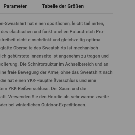
Parameter
Tabelle der Größen
Neue
Registrierung
Sweatshirt hat einen sportlichen, leicht taillierten,
T-Shirts, Poloshirts
Glas mit Namen
Geschenkgutscheine
Bierglas
k des elastischen und funktionellen Polarstretch Pro-
reiheit nicht einschränkt und gleichzeitig optimal
LDUNG ÜBER FACEBOOK
e glatte Oberseite des Sweatshirts ist mechanisch
eich gebürstete Innenseite ist angenehm zu tragen und
olierung. Die Schnittstruktur im Achselbereich und an
ine freie Bewegung der Arme, ohne das Sweatshirt nach
LDUNG ÜBER GOOGLE
die hat einen YKK-Hauptreißverschluss und eine
ktem YKK-Reißverschluss. Der Saum und die
att. Verwenden Sie den Hoodie als sehr warme zweite
DUNG ÜBER APPLE
der bei winterlichen Outdoor-Expeditionen.