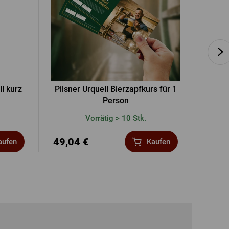
l kurz
Pilsner Urquell Bierzapfkurs für 1
Siliko
Person
Vorrätig > 10 Stk.
49,04 €
1,36
aufen
Kaufen