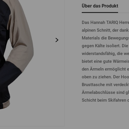
tel
Bierdeckel
Fässer
Über das Produkt
Bücher
Sonstiges
Vergessenes
Passwort
Sonstiges
Das Hannah TARIQ Herren-
alpinen Schnitt, der dan
Materials die Bewegungsf
ANME
gegen Kälte isoliert. Di
widerstandsfähig, die w
bietet eine gute Wärmeis
den Ärmeln ermöglicht e
ANME
oben zu ziehen. Der Hoo
Brusttasche mit verdec
Ärmelabschlüsse sind gl
ANMEL
Schicht beim Skifahren o