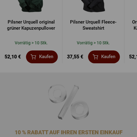
Pilsner Urquell original
Pilsner Urquell Fleece-
Or
grüner Kapuzenpullover
Sweatshirt
K
Vorrätig > 10 Stk.
Vorrätig > 10 Stk.
52,10 €
37,55 €
52,
Kaufen
Kaufen
10 % RABATT AUF IHREN ERSTEN EINKAUF