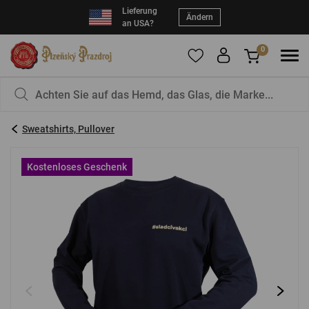
Lieferung
Ändern
an USA?
0
Um Produkte zu Ihren Favoriten hinzuzufügen,
Sie haben nichts in Ihrem Korb, ist das nicht
registrieren Sie sich
schade?
bitte.
Sweatshirts, Pullover
E-Mail:
*
Kostenloses Geschenk
Kennwort:
*
EINLOGGEN
Vergessenes Passwort
Neue Registrierung