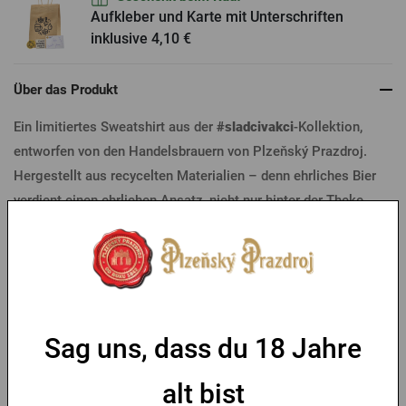
Aufkleber und Karte mit Unterschriften
inklusive 4,10 €
Über das Produkt
Ein limitiertes Sweatshirt aus der
#sladcivakci
-Kollektion,
entworfen von den Handelsbrauern von Plzeňský Prazdroj.
Hergestellt aus recycelten Materialien – denn ehrliches Bier
verdient einen ehrlichen Ansatz, nicht nur hinter der Theke,
sondern auch bei dem, was du trägst.
Die Grafik auf dem Rücken zeigt die drei wichtigen Elemente
des richtigen Zapfens: sauberes, nasses, kaltes Glas, cremiger
Schaum und perfekte Schaumschlieren am Glas.
Sag uns, dass du 18 Jahre
Bequemer Schnitt, robustes Material und dezente Details
alt bist
machen dieses Sweatshirt zum idealen Begleiter für die Arbeit,