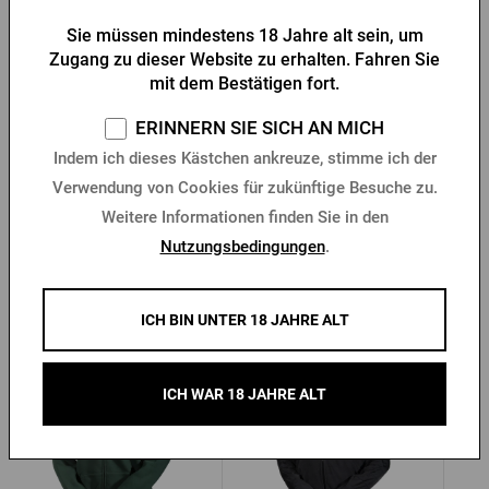
den Weg in die Brauerei oder den Abend mit einem perfekt
Sie müssen mindestens 18 Jahre alt sein, um
gezapften Bier.
Zugang zu dieser Website zu erhalten. Fahren Sie
mit dem Bestätigen fort.
Für alle, die Wert auf Qualität, Details und gutes Bier legen.
ERINNERN SIE SICH AN MICH
Indem ich dieses Kästchen ankreuze, stimme ich der
Parameter
Verwendung von Cookies für zukünftige Besuche zu.
Weitere Informationen finden Sie in den
Tabelle der Größen
Nutzungsbedingungen
.
Das könnte Sie interessieren
ICH BIN UNTER 18 JAHRE ALT
ICH WAR 18 JAHRE ALT