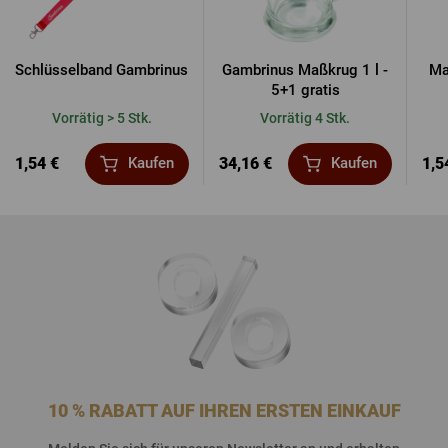
Schlüsselband Gambrinus
Gambrinus Maßkrug 1 l -
Ma
5+1 gratis
Vorrätig > 5 Stk.
Vorrätig 4 Stk.
1,54 €
34,16 €
1,5
Kaufen
Kaufen
10 % RABATT AUF IHREN ERSTEN EINKAUF