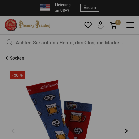
Lieferung
Ändern
an USA?
0
Um Produkte zu Ihren Favoriten hinzuzufügen,
Sie haben nichts in Ihrem Korb, ist das nicht
registrieren Sie sich
schade?
bitte.
Socken
E-Mail:
*
-58 %
Kennwort:
*
EINLOGGEN
Vergessenes Passwort
Neue Registrierung