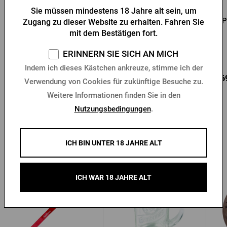
Sie müssen mindestens 18 Jahre alt sein, um
Pilsner Urquell Weiße
Socken Radegast Beige
P
Zugang zu dieser Website zu erhalten. Fahren Sie
Socken
mit dem Bestätigen fort.
ERINNERN SIE SICH AN MICH
Vorrätig > 10 Stk.
Vorrätig > 10 Stk.
Indem ich dieses Kästchen ankreuze, stimme ich der
7,69 €
4,75 €
7,6
Kaufen
Kaufen
Verwendung von Cookies für zukünftige Besuche zu.
Weitere Informationen finden Sie in den
Nutzungsbedingungen
.
ICH BIN UNTER 18 JAHRE ALT
Andere Produkte von Gambrinus
ICH WAR 18 JAHRE ALT