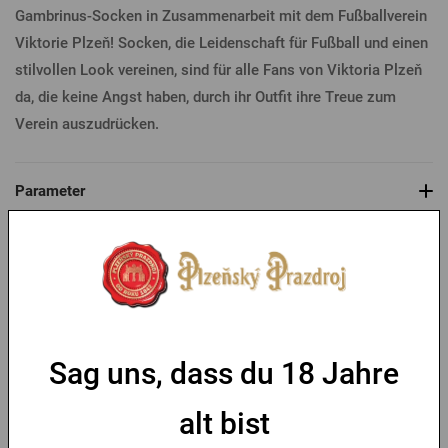
Gambrinus-Socken in Zusammenarbeit mit dem Fußballverein
Viktorie Plzeň! Socken, die Leidenschaft für Fußball und einen
stilvollen Look vereinen, sind für alle Fans von Viktoria Plzeň
da, die keine Angst haben, durch ihr Outfit ihre Treue zum
Verein auszudrücken.
Parameter
Das könnte Sie interessieren
Sag uns, dass du 18 Jahre
alt bist